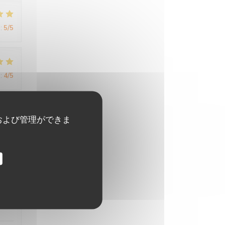
:
5
/5
:
4
/5
および管理ができま
:
5
/5
:
5
/5