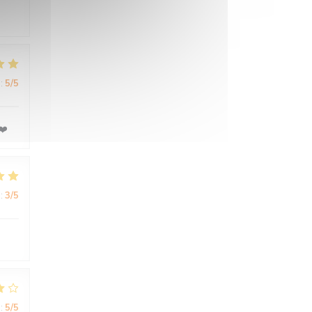
:
5
/5
❤️
:
3
/5
:
5
/5