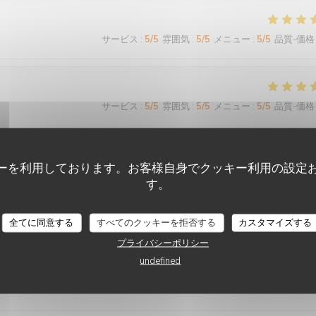
サービス
:
5
/5
雰囲気
:
5
/5
メニュー
:
5
/5
品質-価格
サービス
:
5
/5
雰囲気
:
5
/5
メニュー
:
5
/5
品質-価格
ーを利用しております。お客様自身でクッキー利用の設定
サービス
:
5
/5
雰囲気
:
5
/5
メニュー
:
5
/5
品質-価格
す。
CHEZ GRAND-MÈRE
 agréable
全てに同意する
すべてのクッキーを拒否する
カスタマイズする
プライバシーポリシー
undefined
サービス
:
4
/5
雰囲気
:
5
/5
メニュー
:
5
/5
品質-価格