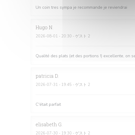
Un coin tres sympa je recommande je reviendrai
Hugo
N
2026-08-01
- 20:30 - ゲスト 2
Qualité des plats (et des portions !) excellente, on
patricia
D
2026-07-31
- 19:45 - ゲスト 2
C'était parfait
elisabeth
G
2026-07-30
- 19:30 - ゲスト 2