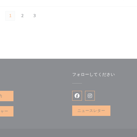
1
2
3
フォローしてください
で開きます))
約
Facebook ((新しいウィン
Instagram ((新
ニュースレター
チャー