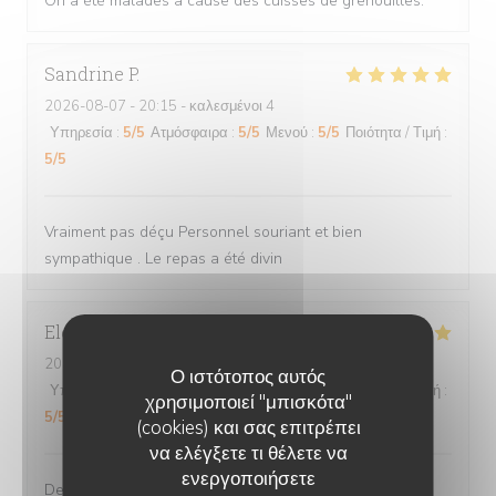
On a été malades à cause des cuisses de grenouilles.
Sandrine
P
2026-08-07
- 20:15 - καλεσμένοι 4
Υπηρεσία
:
5
/5
Ατμόσφαιρα
:
5
/5
Μενού
:
5
/5
Ποιότητα / Τιμή
:
5
/5
Vraiment pas déçu Personnel souriant et bien
sympathique . Le repas a été divin
Eleonore
A
2026-08-07
- 19:45 - καλεσμένοι 4
Ο ιστότοπος αυτός
Υπηρεσία
:
5
/5
Ατμόσφαιρα
:
5
/5
Μενού
:
5
/5
Ποιότητα / Τιμή
:
χρησιμοποιεί "μπισκότα"
5
/5
(cookies) και σας επιτρέπει
να ελέγξετε τι θέλετε να
ενεργοποιήσετε
Des plats généreux et bons. Un menu enfant avec une