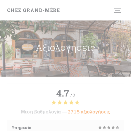
Πίνακας διαχείρισης "Μπισκότων" (Cookies)
CHEZ GRAND-MÈRE
Αξιολογήσεις
4.7
/5
Μέση βαθμολογία —
2715 αξιολογήσεις
Υπηρεσία