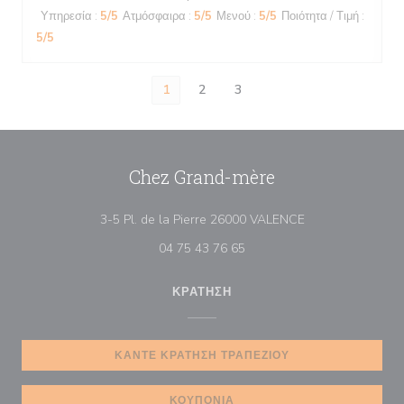
Υπηρεσία
:
5
/5
Ατμόσφαιρα
:
5
/5
Μενού
:
5
/5
Ποιότητα / Τιμή
:
5
/5
1
2
3
Chez Grand-mère
((ανοίγει σε νέο 
3-5 Pl. de la Pierre 26000 VALENCE
04 75 43 76 65
ΚΡΆΤΗΣΗ
ΚΆΝΤΕ ΚΡΆΤΗΣΗ ΤΡΑΠΕΖΙΟΎ
ΚΟΥΠΌΝΙΑ