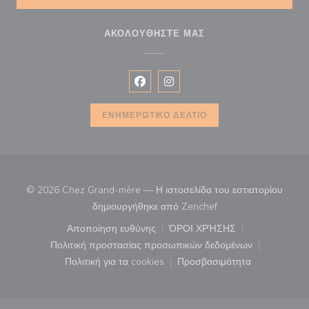
ΑΚΟΛΟΥΘΉΣΤΕ ΜΑΣ
Facebook ((ανοίγει σε νέο παράθυρ
Instagram ((ανοίγει σε νέο π
ΕΝΗΜΕΡΩΤΙΚΌ ΔΕΛΤΊΟ
© 2026 Chez Grand-mère — Η ιστοσελίδα του εστιατορίου
((ανοίγει σε νέο παρά
δημιουργήθηκε από
Zenchef
Αποποίηση ευθύνης
ΌΡΟΙ ΧΡΉΣΗΣ
((ανοίγει σε νέο παράθυρο))
((ανοίγει σε νέο παράθ
Πολιτική προστασίας προσωπικών δεδομένων
((ανοίγει σε νέο παράθυρο))
Πολιτική για τα cookies
Προσβασιμότητα
((ανοίγει σε νέο παράθυρο))
((ανοίγει σε νέο παρά