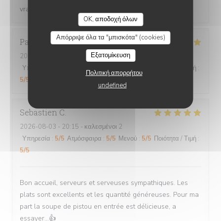
vraie recette. Et la gentillesse des serveurs. Top
CHEZ GRAND-MÈRE
OK, αποδοχή όλων
Απόρριψε όλα τα "μπισκότα" (cookies)
Pascal
D
Εξατομίκευση
2026-08-01
- 19:45 - καλεσμένοι 2
Υπηρεσία
:
5
/5
Ατμόσφαιρα
:
5
/5
Μενού
:
5
/5
Ποιότητα / Τιμή
:
Πολιτική απορρήτου
5
/5
undefined
Sebastien
C
2026-08-03
- 20:15 - καλεσμένοι 2
Υπηρεσία
:
5
/5
Ατμόσφαιρα
:
5
/5
Μενού
:
5
/5
Ποιότητα / Τιμή
:
5
/5
Bon accueil, serveurs et serveuses sympathiques. Les
plats sont excellents et les quantité généreuses. Pour ma
part la soupe de pistou en entrée est délicieuse, a
essayer...👍