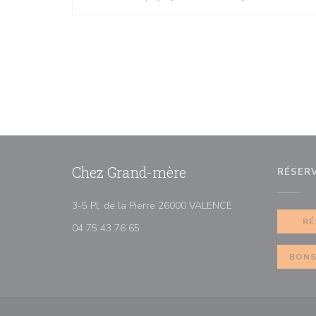
Chez Grand-mère
RÉSER
((ouvre une nouvell
3-5 Pl. de la Pierre 26000 VALENCE
RÉ
04 75 43 76 65
BONS