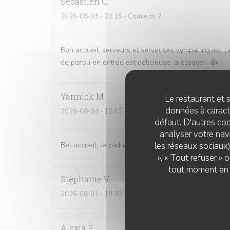
Sebastien
C
2026-08-03
- 20:15 - Couverts 2
Bon accueil, serveurs et serveuses sympathiques. Le
de pistou en entrée est délicieuse, a essayer...👍
Yannick
M
Le restaurant et s
données à caractè
2026-08-04
- 12:45 - Couverts 2
défaut. D'autres coo
analyser votre navi
les réseaux sociaux)
Bel accueil, le cadre est très agréable. On mange bi
», « Tout refuser »
tout moment en c
Stéphanie
V
2026-08-01
- 19:30 - Couverts 2
Alexia
P