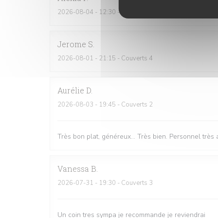
2026-08-04
- 12:30 - Couverts 3
Jerome
S
2026-08-01
- 21:15 - Couverts 4
Aurélie
D
2026-08-03
- 19:45 - Couverts 2
Très bon plat, généreux... Très bien. Personnel très
Vanessa
B
2026-07-31
- 19:30 - Couverts 3
Un coin tres sympa je recommande je reviendrai