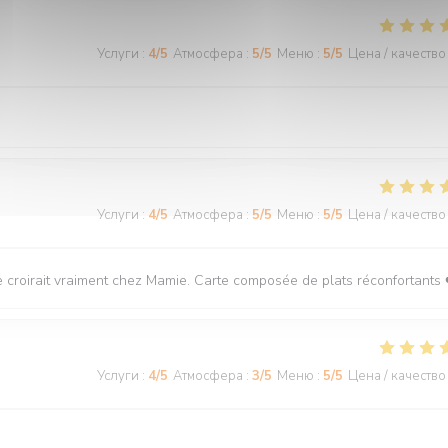
Услуги
:
4
/5
Атмосфера
:
5
/5
Меню
:
5
/5
Цена / качество
Услуги
:
4
/5
Атмосфера
:
5
/5
Меню
:
5
/5
Цена / качество
 se croirait vraiment chez Mamie. Carte composée de plats réconfortants 
Услуги
:
4
/5
Атмосфера
:
3
/5
Меню
:
5
/5
Цена / качество