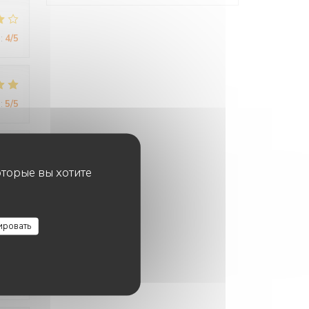
:
4
/5
:
5
/5
:
4
/5
оторые вы хотите
ировать
:
5
/5