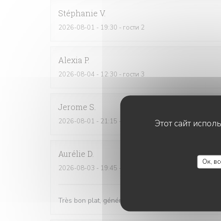
Stéphanie
V
2026-08-01
- 19:30 - гости 2
Alexia
P
2026-08-04
- 12:30 - гости 3
Jerome
S
2026-08-01
- 21:15 - гости 4
Этот сайт испол
Aurélie
D
Ок, в
2026-08-03
- 19:45 - гости 2
Très bon plat, généreux... Très bien. Personnel très