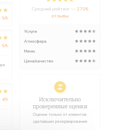
Средний рейтинг —
2706
отзывы
:
5
/5
Услуги
Атмосфера
:
5
/5
Меню
Цена/качество
upe
Исключительно
:
4
/5
проверенные оценки
Оценки только от клиентов,
сделавших резервирование