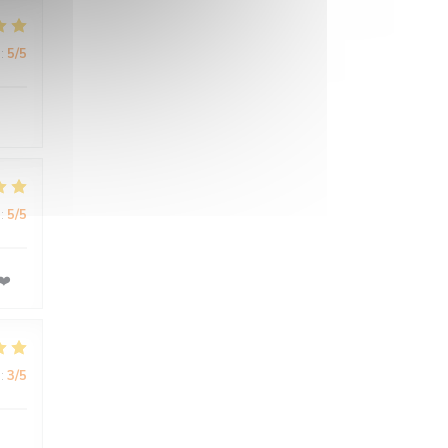
:
5
/5
:
5
/5
❤️
:
3
/5