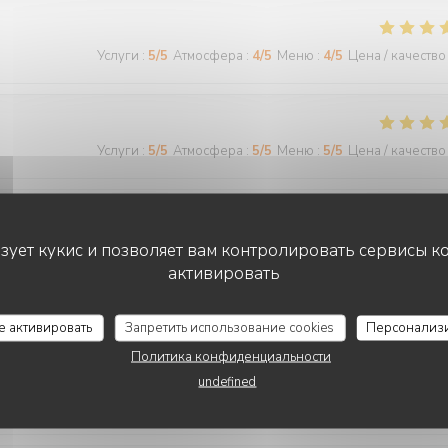
Услуги
:
5
/5
Атмосфера
:
4
/5
Меню
:
4
/5
Цена / качество
Услуги
:
5
/5
Атмосфера
:
5
/5
Меню
:
5
/5
Цена / качество
Услуги
:
5
/5
Атмосфера
:
5
/5
Меню
:
5
/5
Цена / качество
ьзует кукис и позволяет вам контролировать сервисы к
активировать
CHEZ GRAND-MÈRE
се активировать
Запретить использование cookies
Персонализ
Услуги
:
5
/5
Атмосфера
:
5
/5
Меню
:
5
/5
Цена / качество
Политика конфиденциальности
undefined
 agréable