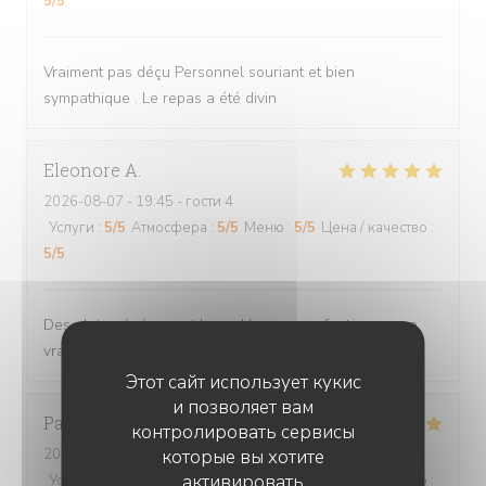
5
/5
Vraiment pas déçu Personnel souriant et bien
sympathique . Le repas a été divin
Eleonore
A
2026-08-07
- 19:45 - гости 4
Услуги
:
5
/5
Атмосфера
:
5
/5
Меню
:
5
/5
Цена / качество
:
5
/5
Des plats généreux et bons. Un menu enfant avec une
vraie recette. Et la gentillesse des serveurs. Top
Этот сайт использует кукис
и позволяет вам
Pascal
D
контролировать сервисы
2026-08-01
- 19:45 - гости 2
которые вы хотите
активировать
Услуги
:
5
/5
Атмосфера
:
5
/5
Меню
:
5
/5
Цена / качество
: