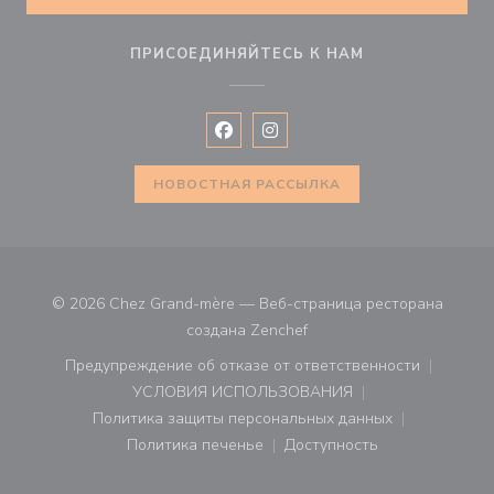
ПРИСОЕДИНЯЙТЕСЬ К НАМ
Facebook ((открывается в новом 
Instagram ((открывается в н
НОВОСТНАЯ РАССЫЛКА
© 2026 Chez Grand-mère — Веб-страница ресторана
((открывается в новом ок
создана
Zenchef
Предупреждение об отказе от ответственности
((открывается в новом окне))
УСЛОВИЯ ИСПОЛЬЗОВАНИЯ
((открывается в новом окне))
Политика защиты персональных данных
((открывается в новом окне))
Политика печенье
Доступность
((открывается в новом окне))
((открывается в новом