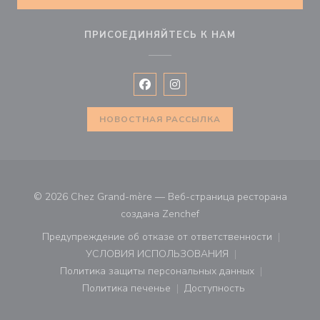
ПРИСОЕДИНЯЙТЕСЬ К НАМ
Facebook ((открывается в новом 
Instagram ((открывается в н
НОВОСТНАЯ РАССЫЛКА
© 2026 Chez Grand-mère — Веб-страница ресторана
((открывается в новом ок
создана
Zenchef
Предупреждение об отказе от ответственности
((открывается в новом окне))
УСЛОВИЯ ИСПОЛЬЗОВАНИЯ
((открывается в новом окне))
Политика защиты персональных данных
((открывается в новом окне))
Политика печенье
Доступность
((открывается в новом окне))
((открывается в новом