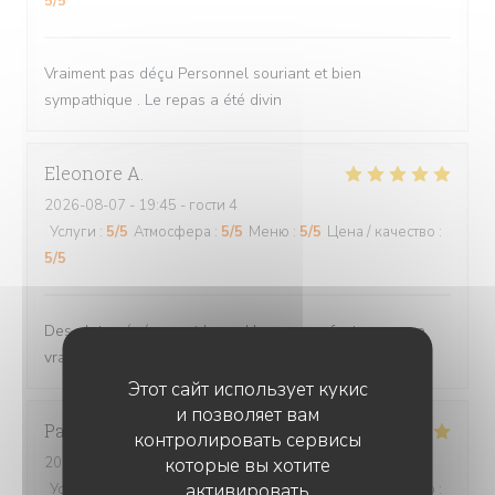
5
/5
Vraiment pas déçu Personnel souriant et bien
sympathique . Le repas a été divin
Eleonore
A
2026-08-07
- 19:45 - гости 4
Услуги
:
5
/5
Атмосфера
:
5
/5
Меню
:
5
/5
Цена / качество
:
5
/5
Des plats généreux et bons. Un menu enfant avec une
vraie recette. Et la gentillesse des serveurs. Top
Этот сайт использует кукис
и позволяет вам
Pascal
D
контролировать сервисы
2026-08-01
- 19:45 - гости 2
которые вы хотите
активировать
Услуги
:
5
/5
Атмосфера
:
5
/5
Меню
:
5
/5
Цена / качество
: