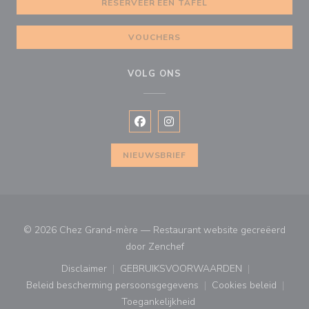
RESERVEER EEN TAFEL
VOUCHERS
VOLG ONS
Facebook ((opent in een nieuw vens
Instagram ((opent in een nieu
NIEUWSBRIEF
© 2026 Chez Grand-mère — Restaurant website gecreëerd
((opent in een nieuw venster
door
Zenchef
Disclaimer
GEBRUIKSVOORWAARDEN
((opent in een nieuw venster))
((opent in een nieuw venster
Beleid bescherming persoonsgegevens
Cookies beleid
((opent in een nieuw venster))
((opent in ee
Toegankelijkheid