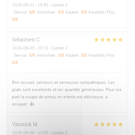
2026-08-01
- 19:45 - Gasten 2
Service
:
5
/5
Atmosfeer
:
5
/5
Keuken
:
5
/5
Kwaliteit / Prijs
:
5
/5
Sebastien
C
2026-08-03
- 20:15 - Gasten 2
Service
:
5
/5
Atmosfeer
:
5
/5
Keuken
:
5
/5
Kwaliteit / Prijs
:
5
/5
Bon accueil, serveurs et serveuses sympathiques. Les
plats sont excellents et les quantité généreuses. Pour ma
part la soupe de pistou en entrée est délicieuse, a
essayer...👍
Yannick
M
2026-08-04
- 12:45 - Gasten 2