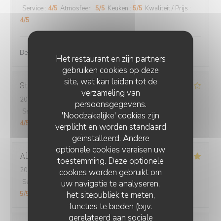
Service
:
4
/5
Atmosfeer
:
5
/5
Keuken
:
5
/5
Kwaliteit / Prijs
:
4
/5
Bel accueil, le cadre est très agréable. On mange bien.
Het restaurant en zijn partners
gebruiken cookies op deze
site, wat kan leiden tot de
Stéphanie
V
verzameling van
2026-08-01
- 19:30 - Gasten 2
persoonsgegevens.
Service
:
5
/5
Atmosfeer
:
4
/5
Keuken
:
4
/5
Kwaliteit / Prijs
:
'Noodzakelijke' cookies zijn
4
/5
verplicht en worden standaard
geïnstalleerd. Andere
optionele cookies vereisen uw
Alexia
P
toestemming. Deze optionele
2026-08-04
- 12:30 - Gasten 3
cookies worden gebruikt om
Service
:
5
/5
Atmosfeer
:
5
/5
Keuken
:
5
/5
Kwaliteit / Prijs
:
uw navigatie te analyseren,
het sitepubliek te meten,
5
/5
functies te bieden (bijv.
gerelateerd aan sociale