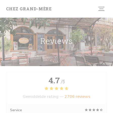
Cookies beheer paneel
CHEZ GRAND-MÈRE
Reviews
4.7
/5
Gemiddelde rating —
2706 reviews
Service