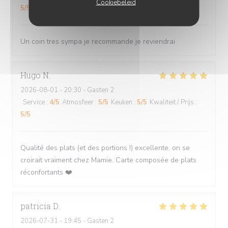
Cookiebeleid
5
/5
Un coin tres sympa je recommande je reviendrai
Hugo
N
2026-08-01
- 20:30 - Gasten 2
Service
:
4
/5
Atmosfeer
:
5
/5
Keuken
:
5
/5
Kwaliteit / Prijs
:
5
/5
Qualité des plats (et des portions !) excellente, on se
croirait vraiment chez Mamie. Carte composée de plats
réconfortants ❤️
patricia
D
2026-07-31
- 19:45 - Gasten 2