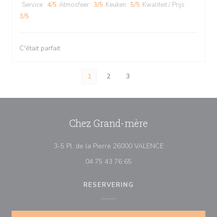
Service
:
4
/5
Atmosfeer
:
3
/5
Keuken
:
5
/5
Kwaliteit / Prijs
:
3
/5
C'était parfait
1
2
3
Chez Grand-mère
((opent in een ni
3-5 Pl. de la Pierre 26000 VALENCE
04 75 43 76 65
RESERVERING