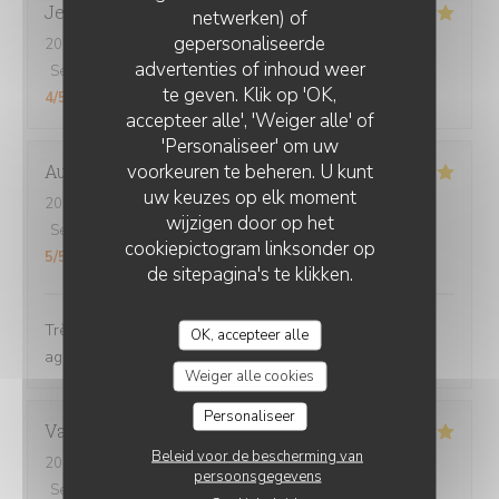
Jerome
S
netwerken) of
gepersonaliseerde
2026-08-01
- 21:15 - Gasten 4
CHEZ GRAND-MÈRE
advertenties of inhoud weer
Service
:
5
/5
Atmosfeer
:
5
/5
Keuken
:
5
/5
Kwaliteit / Prijs
:
te geven. Klik op 'OK,
4
/5
accepteer alle', 'Weiger alle' of
'Personaliseer' om uw
voorkeuren te beheren. U kunt
Aurélie
D
uw keuzes op elk moment
2026-08-03
- 19:45 - Gasten 2
wijzigen door op het
Service
:
5
/5
Atmosfeer
:
5
/5
Keuken
:
5
/5
Kwaliteit / Prijs
:
cookiepictogram linksonder op
5
/5
de sitepagina's te klikken.
Très bon plat, généreux... Très bien. Personnel très
OK, accepteer alle
agréable
Weiger alle cookies
Personaliseer
Vanessa
B
Beleid voor de bescherming van
2026-07-31
- 19:30 - Gasten 3
persoonsgegevens
Service
:
4
/5
Atmosfeer
:
5
/5
Keuken
:
5
/5
Kwaliteit / Prijs
: