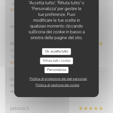
'Accetta tutto', 'Rifiuta tutto' o
Servizio
:
4
/5
Atmosfera
:
5
/5
Cucina
:
5
/5
Qualità / Prezzo
:
'Personalizza' per gestire le
5
/5
tue preferenze. Puoi
modificare le tue scelte in
qualsiasi momento cliccando
Un coin tres sympa je recommande je reviendrai
sull'icona del cookie in basso a
sinistra delle pagine del sito.
Hugo
N
2026-08-01
- 20:30 - Ospiti 2
Ok, accetta tutto
Servizio
:
4
/5
Atmosfera
:
5
/5
Cucina
:
5
/5
Qualità / Prezzo
:
Rifiuta tutti i cookie
5
/5
Personalizza
Politica di protezione dei dati personali
Qualité des plats (et des portions !) excellente, on se
croirait vraiment chez Mamie. Carte composée de plats
Politica di gestione dei cookie
réconfortants ❤️
patricia
D