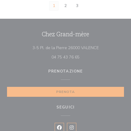
1
2
3
Chez Grand-mère
((apre una nuova f
3-5 Pl. de la Pierre 26000 VALENCE
04 75 43 76 65
PRENOTAZIONE
PRENOTA
SEGUICI
Facebook ((apre una nuova finestra)
Instagram ((apre una nuova fi