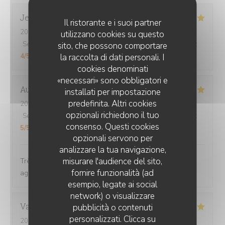
Jerome
S
Il ristorante e i suoi partner
2026-08-01
- 21:15 - Ospiti 4
utilizzano cookies su questo
Servizio
:
5
/5
Atmosfera
:
5
/5
Cucina
:
5
/5
Qualità / Prezzo
:
sito, che possono comportare
4
/5
la raccolta di dati personali. I
cookies denominati
«necessari» sono obbligatori e
Aurélie
D
installati per impostazione
predefinita. Altri cookies
2026-08-03
- 19:45 - Ospiti 2
opzionali richiedono il tuo
Servizio
:
5
/5
Atmosfera
:
5
/5
Cucina
:
5
/5
Qualità / Prezzo
:
consenso. Questi cookies
5
/5
opzionali servono per
analizzare la tua navigazione,
misurare l'audience del sito,
Très bon plat, généreux... Très bien. Personnel très
fornire funzionalità (ad
agréable
esempio, legate ai social
network) o visualizzare
CHEZ GRAND-MÈRE
Vanessa
B
pubblicità o contenuti
personalizzati. Clicca su
2026-07-31
- 19:30 - Ospiti 3