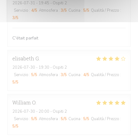
2026-07-31
- 19:45 - Ospiti 2
Servizio
:
4
/5
Atmosfera
:
3
/5
Cucina
:
5
/5
Qualità / Prezzo
:
3
/5
C'était parfait
elisabeth
G
2026-07-30
- 19:30 - Ospiti 2
Servizio
:
5
/5
Atmosfera
:
3
/5
Cucina
:
4
/5
Qualità / Prezzo
:
5
/5
William
O
2026-07-30
- 20:00 - Ospiti 2
Servizio
:
5
/5
Atmosfera
:
5
/5
Cucina
:
5
/5
Qualità / Prezzo
:
5
/5