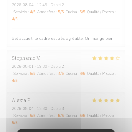
2026-08-04
- 12:45 - Ospiti 2
Servizio
:
4
/5
Atmosfera
:
5
/5
Cucina
:
5
/5
Qualità / Prezzo
:
4
/5
Bel accueil, le cadre est très agréable. On mange bien.
Stéphanie
V
2026-08-01
- 19:30 - Ospiti 2
Servizio
:
5
/5
Atmosfera
:
4
/5
Cucina
:
4
/5
Qualità / Prezzo
:
4
/5
Alexia
P
2026-08-04
- 12:30 - Ospiti 3
Servizio
:
5
/5
Atmosfera
:
5
/5
Cucina
:
5
/5
Qualità / Prezzo
:
5
/5