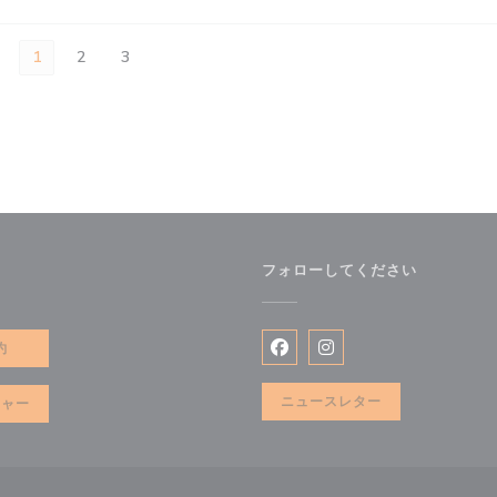
1
2
3
フォローしてください
で開きます))
約
Facebook ((新しいウィン
Instagram ((新
ニュースレター
チャー