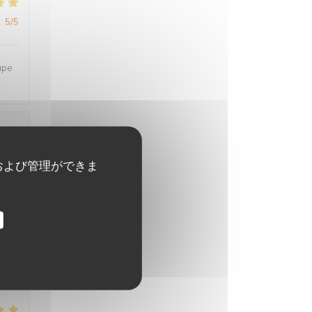
:
5
/5
upe
:
4
/5
および管理ができま
:
4
/5