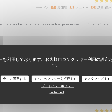
サービス
:
5
/5
雰囲気
:
5
/5
メニュー
:
5
/5
品質-価格
s plats sont excellents et les quantité généreuses. Pour ma part la so
サービス
:
4
/5
雰囲気
:
5
/5
メニュー
:
5
/5
品質-価格
ーを利用しております。お客様自身でクッキー利用の設定
す。
en.
CHEZ GRAND-MÈRE
全てに同意する
すべてのクッキーを拒否する
カスタマイズする
プライバシーポリシー
undefined
サービス
:
5
/5
雰囲気
:
4
/5
メニュー
:
4
/5
品質-価格