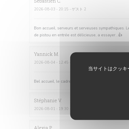
Sebastien
C
2026-08-03
- 20:15 - ゲスト 2
Bon accueil, serveurs et serveuses sympathiques. Le
de pistou en entrée est délicieuse, a essayer...👍
Yannick
M
2026-08-04
- 12:45 - ゲスト 2
当サイトはクッキ
Bel accueil, le cadre est très agréable. On mange bi
Stéphanie
V
2026-08-01
- 19:30 - ゲスト 2
Alexia
P