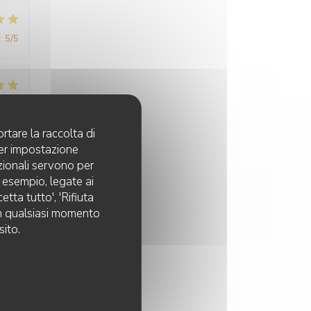
:
5
/5
:
4
/5
rtare la raccolta di
per impostazione
pzionali servono per
:
5
/5
d esempio, legate ai
tta tutto', 'Rifiuta
 in qualsiasi momento
sito.
:
5
/5