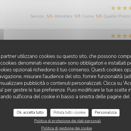
Servizio
:
5
/5
Atmosfera
:
5
/5
Cucina
:
5
/5
Qualità / Prezzo
Servizio
:
5
/5
Atmosfera
:
5
/5
Cucina
:
5
/5
Qualità / Prezzo
uoi partner utilizzano cookies su questo sito, che possono compo
 I cookies denominati «necessari» sono obbligatori e installati 
cookies opzionali richiedono il tuo consenso. Questi cookies o
Servizio
:
5
/5
Atmosfera
:
5
/5
Cucina
:
5
/5
Qualità / Prezzo
avigazione, misurare l'audience del sito, fornire funzionalità (a
isualizzare pubblicità o contenuti personalizzati. Clicca su 'Acce
za' per gestire le tue preferenze. Puoi modificare le tue scelte
CHEZ GRAND-MÈRE
 agréable
cando sull'icona del cookie in basso a sinistra delle pagine del 
Ok, accetta tutto
Rifiuta tutti i cookie
Personalizza
Servizio
:
4
/5
Atmosfera
:
5
/5
Cucina
:
5
/5
Qualità / Prezzo
Politica di protezione dei dati personali
Politica di gestione dei cookie