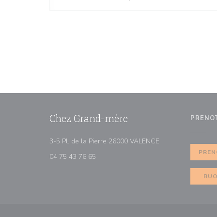
Chez Grand-mère
PRENO
((apre una nuova fi
3-5 Pl. de la Pierre 26000 VALENCE
PREN
04 75 43 76 65
BUO