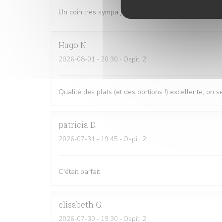
Un coin tres sympa je recommande je reviendrai
Hugo
N
2026-08-01
- 20:30 - Ospiti 2
Qualité des plats (et des portions !) excellente, on
patricia
D
2026-07-31
- 19:45 - Ospiti 2
C'était parfait
elisabeth
G
2026-07-30
- 19:30 - Ospiti 2