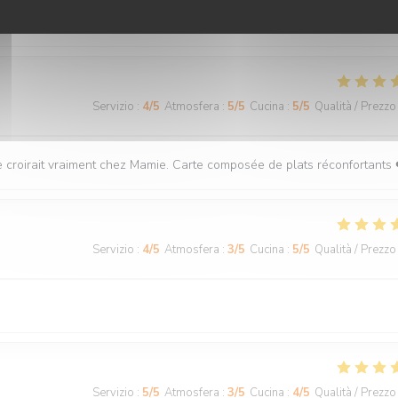
Servizio
:
4
/5
Atmosfera
:
5
/5
Cucina
:
5
/5
Qualità / Prezzo
 se croirait vraiment chez Mamie. Carte composée de plats réconfortants 
Servizio
:
4
/5
Atmosfera
:
3
/5
Cucina
:
5
/5
Qualità / Prezzo
Servizio
:
5
/5
Atmosfera
:
3
/5
Cucina
:
4
/5
Qualità / Prezzo