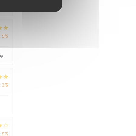
:
5
/5
❤️
:
3
/5
:
5
/5