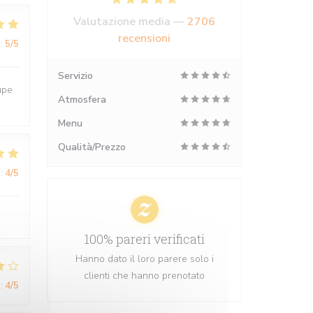
Valutazione media —
2706
recensioni
:
5
/5
Servizio
upe
Atmosfera
Menu
Qualità/Prezzo
:
4
/5
100% pareri verificati
Hanno dato il loro parere solo i
clienti che hanno prenotato
:
4
/5