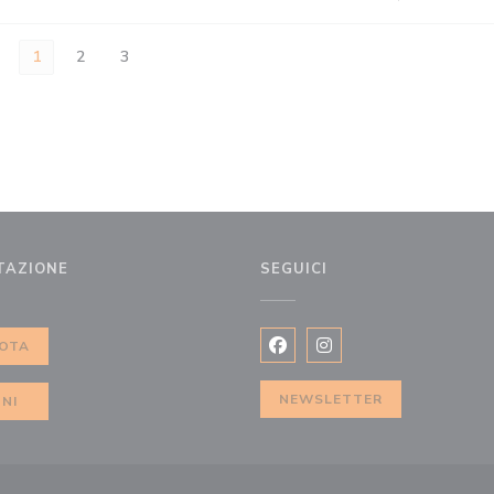
1
2
3
TAZIONE
SEGUICI
nestra))
OTA
Facebook ((apre una nuova fi
Instagram ((apre una n
NEWSLETTER
NI