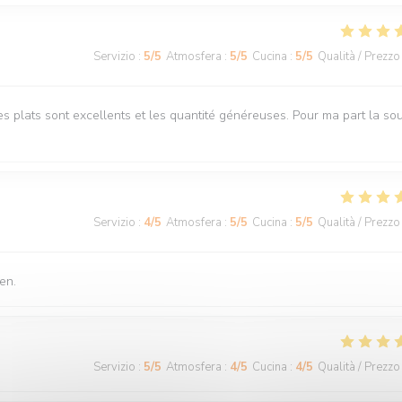
Servizio
:
5
/5
Atmosfera
:
5
/5
Cucina
:
5
/5
Qualità / Prezzo
s plats sont excellents et les quantité généreuses. Pour ma part la so
Servizio
:
4
/5
Atmosfera
:
5
/5
Cucina
:
5
/5
Qualità / Prezzo
en.
Servizio
:
5
/5
Atmosfera
:
4
/5
Cucina
:
4
/5
Qualità / Prezzo