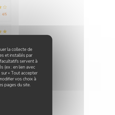
:
4
/5
:
5
/5
quer la collecte de
s et installés par
facultatifs servent à
:
4
/5
s (ex : en lien avec
z sur « Tout accepter
modifier vos choix à
es pages du site.
:
5
/5