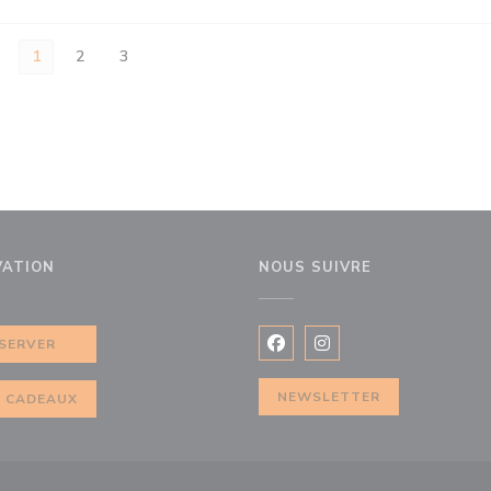
1
2
3
VATION
NOUS SUIVRE
e fenêtre))
SERVER
Facebook ((ouvre une nouvel
Instagram ((ouvre une 
NEWSLETTER
 CADEAUX