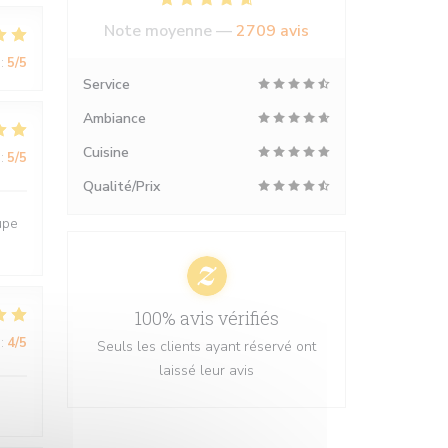
Note moyenne —
2709 avis
:
5
/5
Service
Ambiance
Cuisine
:
5
/5
Qualité/Prix
upe
100% avis vérifiés
:
4
/5
Seuls les clients ayant réservé ont
laissé leur avis