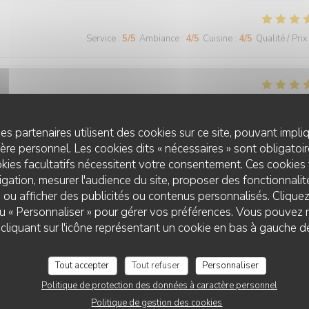
Service
:
5
/5
Ambiance
:
4
/5
Cuisine
:
4
/5
Qualité / Prix
Service
:
5
/5
Ambiance
:
5
/5
Cuisine
:
5
/5
Qualité / Prix
es partenaires utilisent des cookies sur ce site, pouvant impli
re personnel. Les cookies dits « nécessaires » sont obligatoire
kies facultatifs nécessitent votre consentement. Ces cookies 
Service
:
5
/5
Ambiance
:
5
/5
Cuisine
:
5
/5
Qualité / Prix
gation, mesurer l'audience du site, proposer des fonctionnalité
 ou afficher des publicités ou contenus personnalisés. Clique
 ou « Personnaliser » pour gérer vos préférences. Vous pouvez 
CHEZ GRAND-MÈRE
liquant sur l'icône représentant un cookie en bas à gauche d
Service
:
5
/5
Ambiance
:
5
/5
Cuisine
:
5
/5
Qualité / Prix
Tout accepter
Tout refuser
Personnaliser
 agréable
Politique de protection des données à caractère personnel
Politique de gestion des cookies