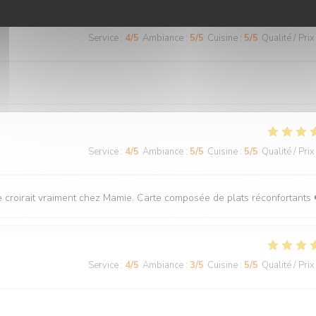
Service
:
4
/5
Ambiance
:
5
/5
Cuisine
:
5
/5
Qualité / Prix
Service
:
4
/5
Ambiance
:
5
/5
Cuisine
:
5
/5
Qualité / Prix
 se croirait vraiment chez Mamie. Carte composée de plats réconfortants 
Service
:
4
/5
Ambiance
:
3
/5
Cuisine
:
5
/5
Qualité / Prix