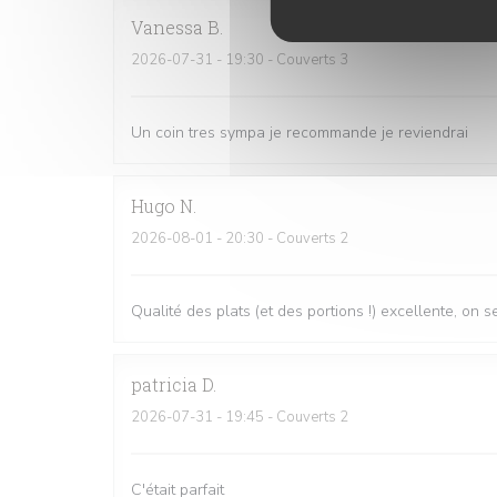
Vanessa
B
2026-07-31
- 19:30 - Couverts 3
Un coin tres sympa je recommande je reviendrai
Hugo
N
2026-08-01
- 20:30 - Couverts 2
Qualité des plats (et des portions !) excellente, on
patricia
D
2026-07-31
- 19:45 - Couverts 2
C'était parfait