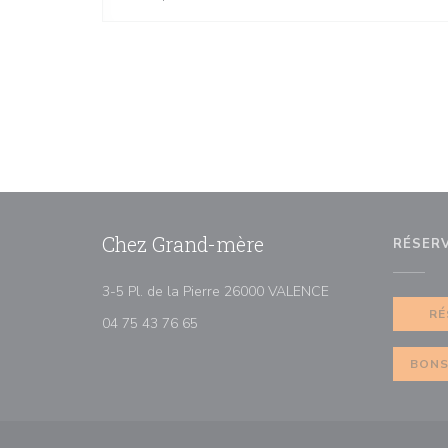
Chez Grand-mère
RÉSER
((ouvre une nouvell
3-5 Pl. de la Pierre 26000 VALENCE
RÉ
04 75 43 76 65
BONS