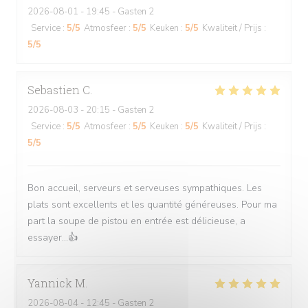
2026-08-01
- 19:45 - Gasten 2
Service
:
5
/5
Atmosfeer
:
5
/5
Keuken
:
5
/5
Kwaliteit / Prijs
:
5
/5
Sebastien
C
2026-08-03
- 20:15 - Gasten 2
Service
:
5
/5
Atmosfeer
:
5
/5
Keuken
:
5
/5
Kwaliteit / Prijs
:
5
/5
Bon accueil, serveurs et serveuses sympathiques. Les
plats sont excellents et les quantité généreuses. Pour ma
part la soupe de pistou en entrée est délicieuse, a
essayer...👍
Yannick
M
2026-08-04
- 12:45 - Gasten 2