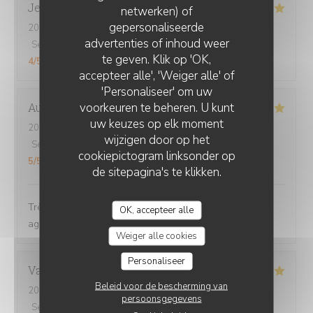
Jerome
S
netwerken) of
gepersonaliseerde
2026-08-01
- 21:15 - Gasten 4
CHEZ GRAND-MÈRE
advertenties of inhoud weer
Service
:
5
/5
Atmosfeer
:
5
/5
Keuken
:
5
/5
Kwaliteit / Prijs
:
te geven. Klik op 'OK,
4
/5
accepteer alle', 'Weiger alle' of
'Personaliseer' om uw
voorkeuren te beheren. U kunt
Aurélie
D
uw keuzes op elk moment
2026-08-03
- 19:45 - Gasten 2
wijzigen door op het
Service
:
5
/5
Atmosfeer
:
5
/5
Keuken
:
5
/5
Kwaliteit / Prijs
:
cookiepictogram linksonder op
5
/5
de sitepagina's te klikken.
Très bon plat, généreux... Très bien. Personnel très
OK, accepteer alle
agréable
Weiger alle cookies
Personaliseer
Vanessa
B
Beleid voor de bescherming van
2026-07-31
- 19:30 - Gasten 3
persoonsgegevens
Service
:
4
/5
Atmosfeer
:
5
/5
Keuken
:
5
/5
Kwaliteit / Prijs
: