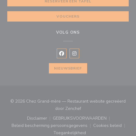
RESERVEER EEN TAFEL
VOUCHERS
VOLG ONS
Facebook ((opent in een nieuw vens
Instagram ((opent in een nieu
NIEUWSBRIEF
© 2026 Chez Grand-mère — Restaurant website gecreëerd
((opent in een nieuw venster
door
Zenchef
Disclaimer
GEBRUIKSVOORWAARDEN
((opent in een nieuw venster))
((opent in een nieuw venster
Beleid bescherming persoonsgegevens
Cookies beleid
((opent in een nieuw venster))
((opent in ee
Toegankelijkheid