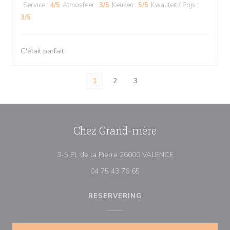
Service
:
4
/5
Atmosfeer
:
3
/5
Keuken
:
5
/5
Kwaliteit / Prijs
:
3
/5
C'était parfait
1
2
3
Chez Grand-mère
((opent in een ni
3-5 Pl. de la Pierre 26000 VALENCE
04 75 43 76 65
RESERVERING