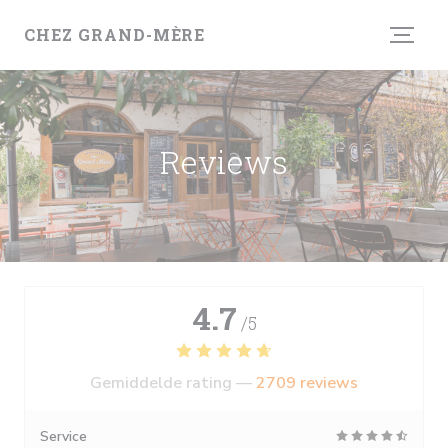
Cookies beheer paneel
CHEZ GRAND-MÈRE
Reviews
4.7
/5
Gemiddelde rating —
2709 reviews
Service