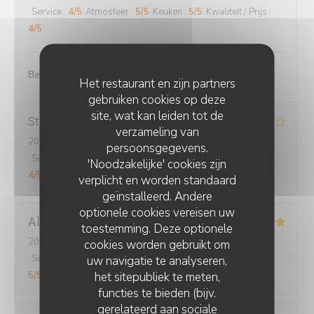
Service
:
4
/5
Atmosfeer
:
5
/5
Keuken
:
5
/5
Kwaliteit / Prijs
:
4
/5
Bel accueil, le cadre est très agréable. On mange bien.
Het restaurant en zijn partners
gebruiken cookies op deze
site, wat kan leiden tot de
Stéphanie
V
verzameling van
2026-08-01
- 19:30 - Gasten 2
persoonsgegevens.
Service
:
5
/5
Atmosfeer
:
4
/5
Keuken
:
4
/5
Kwaliteit / Prijs
:
'Noodzakelijke' cookies zijn
4
/5
verplicht en worden standaard
geïnstalleerd. Andere
optionele cookies vereisen uw
Alexia
P
toestemming. Deze optionele
2026-08-04
- 12:30 - Gasten 3
cookies worden gebruikt om
Service
:
5
/5
Atmosfeer
:
5
/5
Keuken
:
5
/5
Kwaliteit / Prijs
:
uw navigatie te analyseren,
het sitepubliek te meten,
5
/5
functies te bieden (bijv.
gerelateerd aan sociale