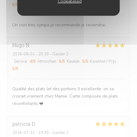
Cookiebeleid
5
/5
Un coin tres sympa je recommande je reviendrai
Hugo
N
2026-08-01
- 20:30 - Gasten 2
Service
:
4
/5
Atmosfeer
:
5
/5
Keuken
:
5
/5
Kwaliteit / Prijs
:
5
/5
Qualité des plats (et des portions !) excellente, on se
croirait vraiment chez Mamie. Carte composée de plats
réconfortants ❤️
patricia
D
2026-07-31
- 19:45 - Gasten 2