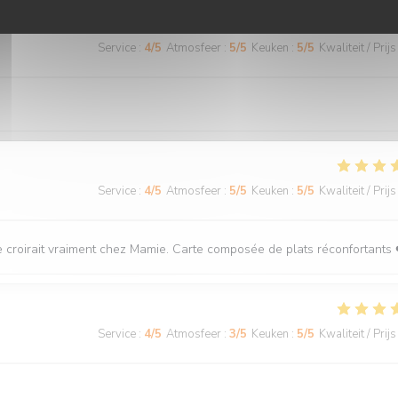
Service
:
4
/5
Atmosfeer
:
5
/5
Keuken
:
5
/5
Kwaliteit / Prijs
Service
:
4
/5
Atmosfeer
:
5
/5
Keuken
:
5
/5
Kwaliteit / Prijs
 se croirait vraiment chez Mamie. Carte composée de plats réconfortants 
Service
:
4
/5
Atmosfeer
:
3
/5
Keuken
:
5
/5
Kwaliteit / Prijs