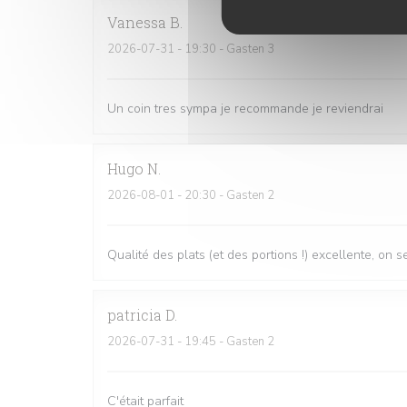
Vanessa
B
2026-07-31
- 19:30 - Gasten 3
Un coin tres sympa je recommande je reviendrai
Hugo
N
2026-08-01
- 20:30 - Gasten 2
Qualité des plats (et des portions !) excellente, on
patricia
D
2026-07-31
- 19:45 - Gasten 2
C'était parfait