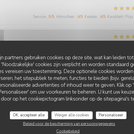
Service
:
5
/5
Atmosfeer
:
4
/5
Keuken
:
4
/5
Kwaliteit / Prijs
Service
:
5
/5
Atmosfeer
:
5
/5
Keuken
:
5
/5
Kwaliteit / Prijs
ijn partners gebruiken cookies op deze site, wat kan leiden to
Noodzakelijke' cookies zijn verplicht en worden standaard g
ies vereisen uw toestemming. Deze optionele cookies worden
Service
:
5
/5
Atmosfeer
:
5
/5
Keuken
:
5
/5
Kwaliteit / Prijs
seren, het sitepubliek te meten, functies te bieden (bijv. gere
rsonaliseerde advertenties of inhoud weer te geven. Klik op 'O
 'Personaliseer' om uw voorkeuren te beheren. U kunt uw keu
CHEZ GRAND-MÈRE
 door op het cookiepictogram linksonder op de sitepagina's te
Service
:
5
/5
Atmosfeer
:
5
/5
Keuken
:
5
/5
Kwaliteit / Prijs
OK, accepteer alle
Weiger alle cookies
Personaliseer
 agréable
Beleid voor de bescherming van persoonsgegevens
Cookiebeleid