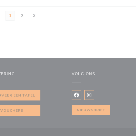
1
2
3
VERING
VOLG ONS
w venster))
RVEER EEN TAFEL
Facebook ((opent in een nie
Instagram ((opent in e
NIEUWSBRIEF
VOUCHERS