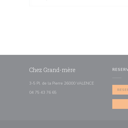
Chez Grand-mère
RESER
((opent in een nieu
3-5 Pl. de la Pierre 26000 VALENCE
RESE
04 75 43 76 65