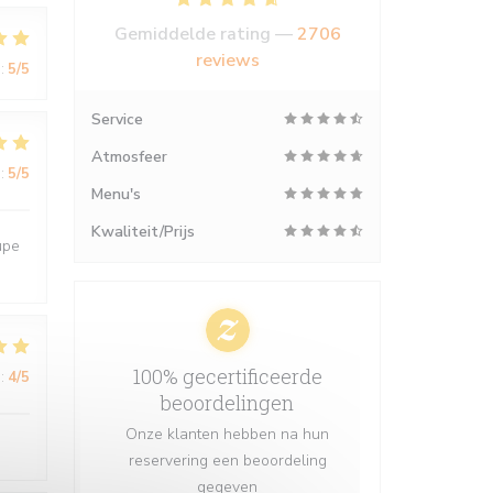
Gemiddelde rating —
2706
reviews
:
5
/5
Service
Atmosfeer
:
5
/5
Menu's
Kwaliteit/Prijs
upe
100% gecertificeerde
:
4
/5
beoordelingen
Onze klanten hebben na hun
reservering een beoordeling
gegeven