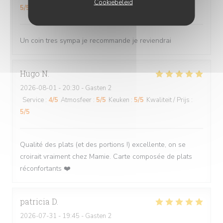
Cookiebeleid
5
/5
Un coin tres sympa je recommande je reviendrai
Hugo
N
2026-08-01
- 20:30 - Gasten 2
Service
:
4
/5
Atmosfeer
:
5
/5
Keuken
:
5
/5
Kwaliteit / Prijs
:
5
/5
Qualité des plats (et des portions !) excellente, on se
croirait vraiment chez Mamie. Carte composée de plats
réconfortants ❤️
patricia
D
2026-07-31
- 19:45 - Gasten 2