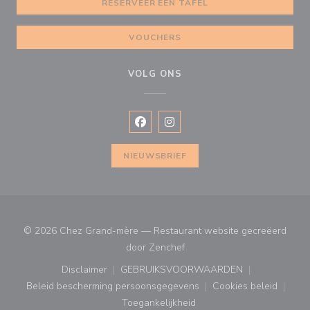
RESERVEER EEN TAFEL
VOUCHERS
VOLG ONS
Facebook ((opent in een nieuw vens
Instagram ((opent in een nieu
NIEUWSBRIEF
© 2026 Chez Grand-mère — Restaurant website gecreëerd
((opent in een nieuw venster
door
Zenchef
Disclaimer
GEBRUIKSVOORWAARDEN
((opent in een nieuw venster))
((opent in een nieuw venster
Beleid bescherming persoonsgegevens
Cookies beleid
((opent in een nieuw venster))
((opent in ee
Toegankelijkheid