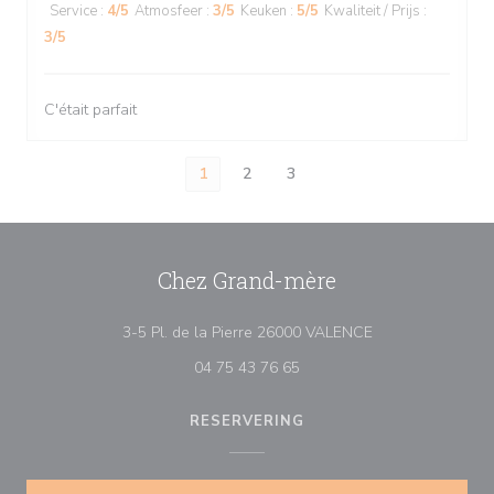
Service
:
4
/5
Atmosfeer
:
3
/5
Keuken
:
5
/5
Kwaliteit / Prijs
:
3
/5
C'était parfait
1
2
3
Chez Grand-mère
((opent in een ni
3-5 Pl. de la Pierre 26000 VALENCE
04 75 43 76 65
RESERVERING