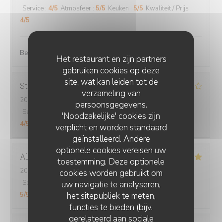
Service
:
4
/5
Atmosfeer
:
5
/5
Keuken
:
5
/5
Kwaliteit / Prijs
:
4
/5
Bel accueil, le cadre est très agréable. On mange bien.
Het restaurant en zijn partners
gebruiken cookies op deze
site, wat kan leiden tot de
Stéphanie
V
verzameling van
2026-08-01
- 19:30 - Gasten 2
persoonsgegevens.
Service
:
5
/5
Atmosfeer
:
4
/5
Keuken
:
4
/5
Kwaliteit / Prijs
:
'Noodzakelijke' cookies zijn
4
/5
verplicht en worden standaard
geïnstalleerd. Andere
optionele cookies vereisen uw
Alexia
P
toestemming. Deze optionele
2026-08-04
- 12:30 - Gasten 3
cookies worden gebruikt om
Service
:
5
/5
Atmosfeer
:
5
/5
Keuken
:
5
/5
Kwaliteit / Prijs
:
uw navigatie te analyseren,
het sitepubliek te meten,
5
/5
functies te bieden (bijv.
gerelateerd aan sociale