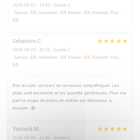
2026-08-01
- 19:45 - Gasten 2
Service
:
5
/5
Atmosfeer
:
5
/5
Keuken
:
5
/5
Kwaliteit / Prijs
:
5
/5
Sebastien
C
2026-08-03
- 20:15 - Gasten 2
Service
:
5
/5
Atmosfeer
:
5
/5
Keuken
:
5
/5
Kwaliteit / Prijs
:
5
/5
Bon accueil, serveurs et serveuses sympathiques. Les
plats sont excellents et les quantité généreuses. Pour ma
part la soupe de pistou en entrée est délicieuse, a
essayer...👍
Yannick
M
2026-08-04
- 12:45 - Gasten 2