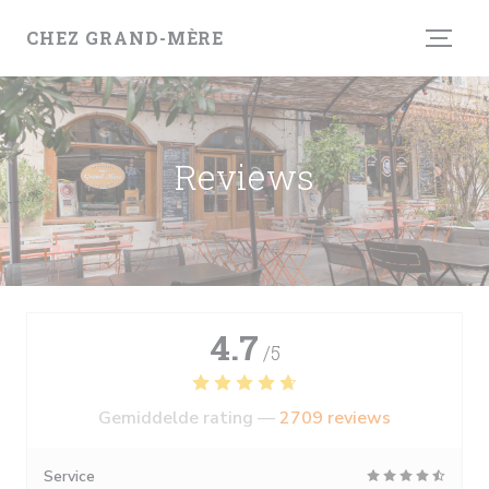
Cookies beheer paneel
CHEZ GRAND-MÈRE
Reviews
4.7
/5
Gemiddelde rating —
2709 reviews
Service