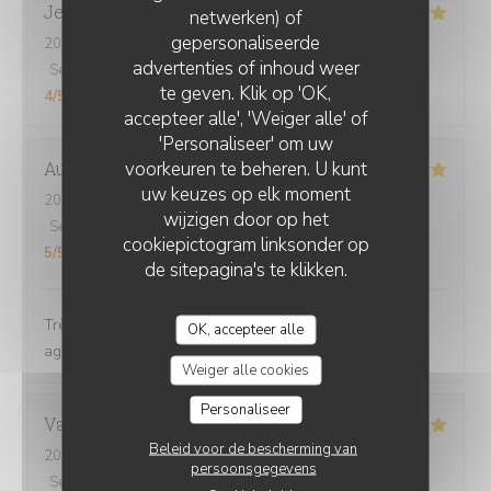
Jerome
S
netwerken) of
gepersonaliseerde
2026-08-01
- 21:15 - Gasten 4
CHEZ GRAND-MÈRE
advertenties of inhoud weer
Service
:
5
/5
Atmosfeer
:
5
/5
Keuken
:
5
/5
Kwaliteit / Prijs
:
te geven. Klik op 'OK,
4
/5
accepteer alle', 'Weiger alle' of
'Personaliseer' om uw
voorkeuren te beheren. U kunt
Aurélie
D
uw keuzes op elk moment
2026-08-03
- 19:45 - Gasten 2
wijzigen door op het
Service
:
5
/5
Atmosfeer
:
5
/5
Keuken
:
5
/5
Kwaliteit / Prijs
:
cookiepictogram linksonder op
5
/5
de sitepagina's te klikken.
Très bon plat, généreux... Très bien. Personnel très
OK, accepteer alle
agréable
Weiger alle cookies
Personaliseer
Vanessa
B
Beleid voor de bescherming van
2026-07-31
- 19:30 - Gasten 3
persoonsgegevens
Service
:
4
/5
Atmosfeer
:
5
/5
Keuken
:
5
/5
Kwaliteit / Prijs
: