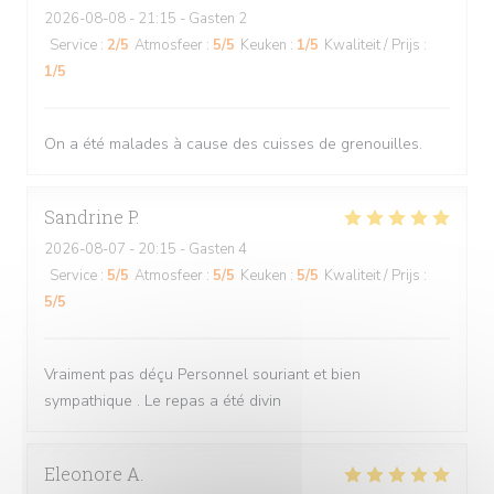
2026-08-08
- 21:15 - Gasten 2
Service
:
2
/5
Atmosfeer
:
5
/5
Keuken
:
1
/5
Kwaliteit / Prijs
:
1
/5
On a été malades à cause des cuisses de grenouilles.
Sandrine
P
2026-08-07
- 20:15 - Gasten 4
Service
:
5
/5
Atmosfeer
:
5
/5
Keuken
:
5
/5
Kwaliteit / Prijs
:
5
/5
Vraiment pas déçu Personnel souriant et bien
sympathique . Le repas a été divin
Eleonore
A