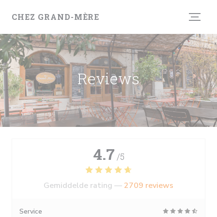
Cookies beheer paneel
CHEZ GRAND-MÈRE
Reviews
4.7
/5
Gemiddelde rating —
2709 reviews
Service