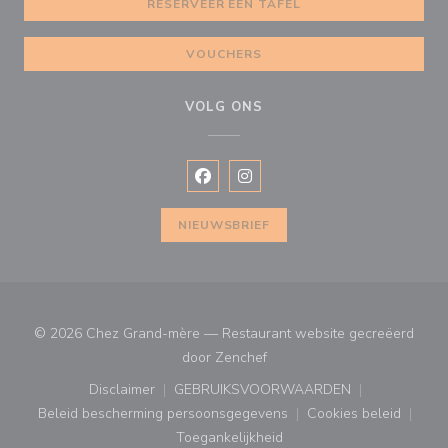
RESERVEER EEN TAFEL
VOUCHERS
VOLG ONS
Facebook ((opent in een nieuw vens
Instagram ((opent in een nieu
NIEUWSBRIEF
© 2026 Chez Grand-mère — Restaurant website gecreëerd
((opent in een nieuw venster
door
Zenchef
Disclaimer
GEBRUIKSVOORWAARDEN
((opent in een nieuw venster))
((opent in een nieuw venster
Beleid bescherming persoonsgegevens
Cookies beleid
((opent in een nieuw venster))
((opent in ee
Toegankelijkheid