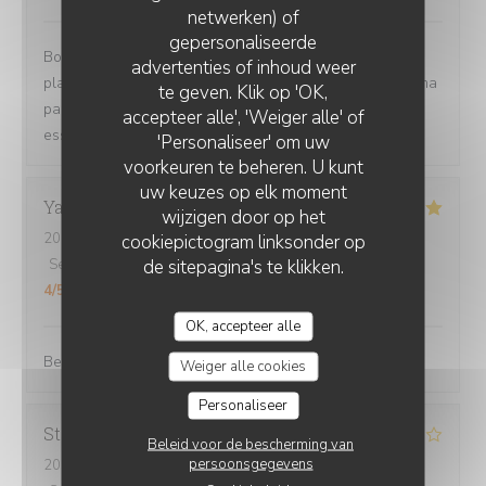
netwerken) of
gepersonaliseerde
Bon accueil, serveurs et serveuses sympathiques. Les
CHEZ GRAND-MÈRE
advertenties of inhoud weer
plats sont excellents et les quantité généreuses. Pour ma
te geven. Klik op 'OK,
part la soupe de pistou en entrée est délicieuse, a
accepteer alle', 'Weiger alle' of
essayer...👍
'Personaliseer' om uw
voorkeuren te beheren. U kunt
uw keuzes op elk moment
Yannick
M
wijzigen door op het
2026-08-04
- 12:45 - Gasten 2
cookiepictogram linksonder op
de sitepagina's te klikken.
Service
:
4
/5
Atmosfeer
:
5
/5
Keuken
:
5
/5
Kwaliteit / Prijs
:
4
/5
OK, accepteer alle
Bel accueil, le cadre est très agréable. On mange bien.
Weiger alle cookies
Personaliseer
Stéphanie
V
Beleid voor de bescherming van
persoonsgegevens
2026-08-01
- 19:30 - Gasten 2