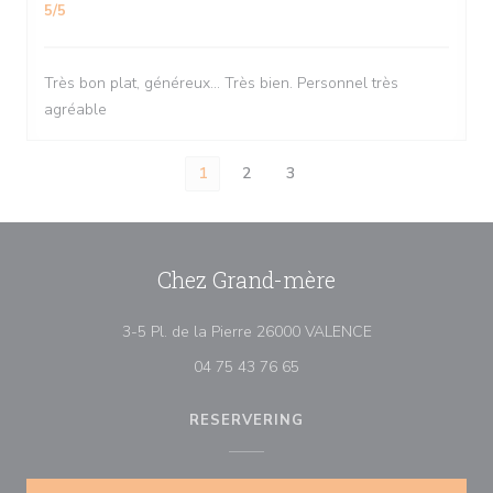
5
/5
Très bon plat, généreux... Très bien. Personnel très
agréable
1
2
3
Chez Grand-mère
((opent in een ni
3-5 Pl. de la Pierre 26000 VALENCE
04 75 43 76 65
RESERVERING