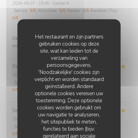
2026-08-07
- 19:45 - Gasten 4
Service
:
5
/5
Atmosfeer
:
5
/5
Keuken
:
5
/5
Kwaliteit / Prijs
:
5
/5
Het restaurant en zijn partners
Des plats généreux et bons. Un menu enfant avec une
gebruiken cookies op deze
vraie recette. Et la gentillesse des serveurs. Top
site, wat kan leiden tot de
verzameling van
persoonsgegevens.
Pascal
D
'Noodzakelijke' cookies zijn
2026-08-01
- 19:45 - Gasten 2
verplicht en worden standaard
Service
:
5
/5
Atmosfeer
:
5
/5
Keuken
:
5
/5
Kwaliteit / Prijs
:
geïnstalleerd. Andere
5
/5
optionele cookies vereisen uw
toestemming. Deze optionele
cookies worden gebruikt om
Sebastien
C
uw navigatie te analyseren,
2026-08-03
- 20:15 - Gasten 2
het sitepubliek te meten,
Service
:
5
/5
Atmosfeer
:
5
/5
Keuken
:
5
/5
Kwaliteit / Prijs
:
functies te bieden (bijv.
5
/5
gerelateerd aan sociale