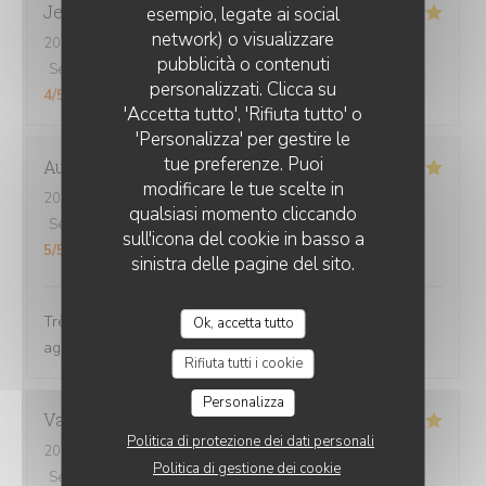
Jerome
S
esempio, legate ai social
network) o visualizzare
2026-08-01
- 21:15 - Ospiti 4
CHEZ GRAND-MÈRE
pubblicità o contenuti
Servizio
:
5
/5
Atmosfera
:
5
/5
Cucina
:
5
/5
Qualità / Prezzo
:
personalizzati. Clicca su
4
/5
'Accetta tutto', 'Rifiuta tutto' o
'Personalizza' per gestire le
tue preferenze. Puoi
Aurélie
D
modificare le tue scelte in
2026-08-03
- 19:45 - Ospiti 2
qualsiasi momento cliccando
Servizio
:
5
/5
Atmosfera
:
5
/5
Cucina
:
5
/5
Qualità / Prezzo
:
sull'icona del cookie in basso a
5
/5
sinistra delle pagine del sito.
Très bon plat, généreux... Très bien. Personnel très
Ok, accetta tutto
agréable
Rifiuta tutti i cookie
Personalizza
Vanessa
B
Politica di protezione dei dati personali
2026-07-31
- 19:30 - Ospiti 3
Politica di gestione dei cookie
Servizio
:
4
/5
Atmosfera
:
5
/5
Cucina
:
5
/5
Qualità / Prezzo
: