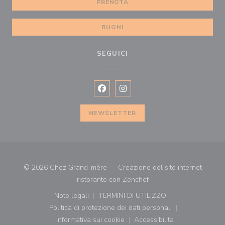
PRENOTA
BUONI
SEGUICI
Facebook ((apre una nuova finestra)
Instagram ((apre una nuova fi
NEWSLETTER
© 2026 Chez Grand-mère — Creazione del sito internet
((apre una nuova finestr
ristorante con
Zenchef
Note legali
TERMINI DI UTILIZZO
((apre una nuova finestra))
((apre una nuova finestra))
Politica di protezione dei dati personali
((apre una nuova finestra))
Informativa sui cookie
Accessibilita