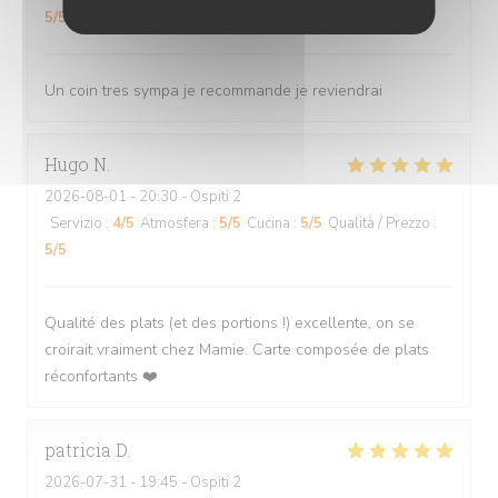
5
/5
Un coin tres sympa je recommande je reviendrai
Hugo
N
2026-08-01
- 20:30 - Ospiti 2
Servizio
:
4
/5
Atmosfera
:
5
/5
Cucina
:
5
/5
Qualità / Prezzo
:
5
/5
Qualité des plats (et des portions !) excellente, on se
croirait vraiment chez Mamie. Carte composée de plats
réconfortants ❤️
patricia
D
2026-07-31
- 19:45 - Ospiti 2