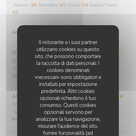
Servizio
:
4
/5
Atmosfera
:
5
/5
Cucina
:
5
/5
Qualità / Prezzo
:
4
/5
Bel accueil, le cadre est très agréable. On mange bien.
Il ristorante e i suoi partner
utilizzano cookies su questo
Stéphanie
V
sito, che possono comportare
2026-08-01
- 19:30 - Ospiti 2
la raccolta di dati personali. I
Servizio
:
5
/5
Atmosfera
:
4
/5
Cucina
:
4
/5
Qualità / Prezzo
:
cookies denominati
4
/5
«necessari» sono obbligatori e
installati per impostazione
predefinita. Altri cookies
Alexia
P
opzionali richiedono il tuo
consenso. Questi cookies
2026-08-04
- 12:30 - Ospiti 3
opzionali servono per
Servizio
:
5
/5
Atmosfera
:
5
/5
Cucina
:
5
/5
Qualità / Prezzo
:
analizzare la tua navigazione,
5
/5
misurare l'audience del sito,
fornire funzionalità (ad