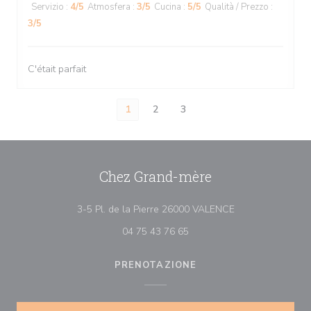
Servizio
:
4
/5
Atmosfera
:
3
/5
Cucina
:
5
/5
Qualità / Prezzo
:
3
/5
C'était parfait
1
2
3
Chez Grand-mère
((apre una nuova f
3-5 Pl. de la Pierre 26000 VALENCE
04 75 43 76 65
PRENOTAZIONE