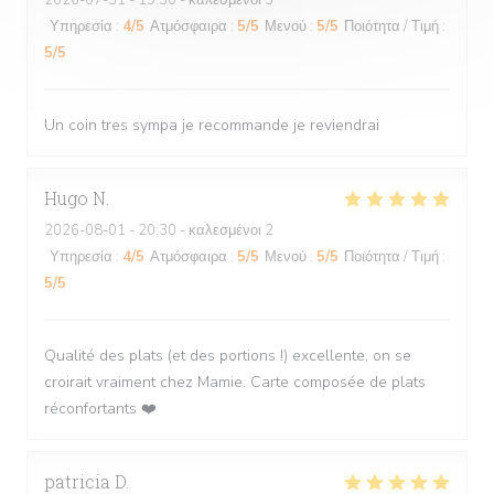
2026-07-31
- 19:30 - καλεσμένοι 3
Υπηρεσία
:
4
/5
Ατμόσφαιρα
:
5
/5
Μενού
:
5
/5
Ποιότητα / Τιμή
:
5
/5
Un coin tres sympa je recommande je reviendrai
Hugo
N
2026-08-01
- 20:30 - καλεσμένοι 2
Υπηρεσία
:
4
/5
Ατμόσφαιρα
:
5
/5
Μενού
:
5
/5
Ποιότητα / Τιμή
:
5
/5
Qualité des plats (et des portions !) excellente, on se
croirait vraiment chez Mamie. Carte composée de plats
réconfortants ❤️
patricia
D