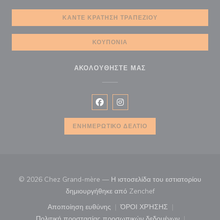
ΚΆΝΤΕ ΚΡΆΤΗΣΗ ΤΡΑΠΕΖΙΟΎ
ΚΟΥΠΌΝΙΑ
ΑΚΟΛΟΥΘΉΣΤΕ ΜΑΣ
Facebook ((ανοίγει σε νέο παράθυρ
Instagram ((ανοίγει σε νέο π
ΕΝΗΜΕΡΩΤΙΚΌ ΔΕΛΤΊΟ
© 2026 Chez Grand-mère — Η ιστοσελίδα του εστιατορίου
((ανοίγει σε νέο παρά
δημιουργήθηκε από
Zenchef
Αποποίηση ευθύνης
ΌΡΟΙ ΧΡΉΣΗΣ
((ανοίγει σε νέο παράθυρο))
((ανοίγει σε νέο παράθ
Πολιτική προστασίας προσωπικών δεδομένων