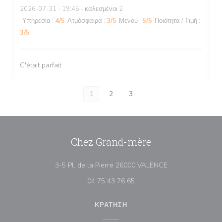
2026-07-31
- 19:45 - καλεσμένοι 2
Υπηρεσία
:
4
/5
Ατμόσφαιρα
:
3
/5
Μενού
:
5
/5
Ποιότητα / Τιμή
:
3
/5
C'était parfait
1
2
3
Chez Grand-mère
((ανοίγει σε νέο 
3-5 Pl. de la Pierre 26000 VALENCE
04 75 43 76 65
ΚΡΆΤΗΣΗ