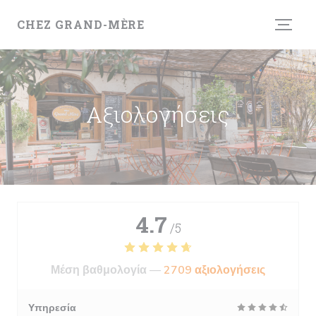
Πίνακας διαχείρισης "Μπισκότων" (Cookies)
CHEZ GRAND-MÈRE
Αξιολογήσεις
4.7
/5
Μέση βαθμολογία —
2709 αξιολογήσεις
Υπηρεσία