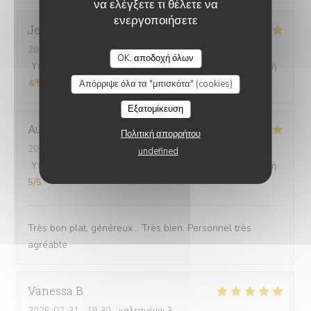
να ελέγξετε τι θέλετε να
ενεργοποιήσετε
Jerome
S
CHEZ GRAND-MÈRE
2026-08-01
- 21:15 - καλεσμένοι 4
OK, αποδοχή όλων
Υπηρεσία
:
5
/5
Ατμόσφαιρα
:
5
/5
Μενού
:
5
/5
Ποιότητα / Τιμή
:
4
/5
Απόρριψε όλα τα "μπισκότα" (cookies)
Εξατομίκευση
Aurélie
D
Πολιτική απορρήτου
2026-08-03
- 19:45 - καλεσμένοι 2
undefined
Υπηρεσία
:
5
/5
Ατμόσφαιρα
:
5
/5
Μενού
:
5
/5
Ποιότητα / Τιμή
:
5
/5
Très bon plat, généreux... Très bien. Personnel très
agréable
Vanessa
B