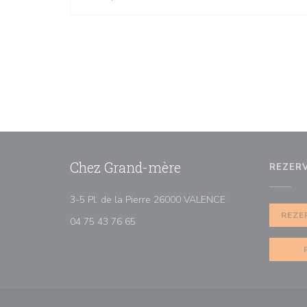
Chez Grand-mère
REZER
((otevře se v nové
3-5 Pl. de la Pierre 26000 VALENCE
REZE
04 75 43 76 65