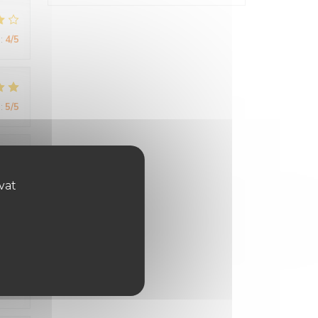
:
4
/5
:
5
/5
:
4
/5
ovat
:
5
/5