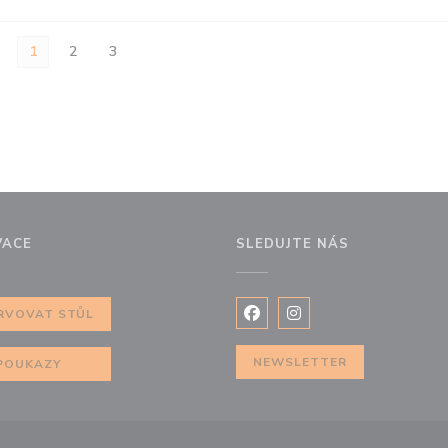
1
2
3
VACE
SLEDUJTE NÁS
m okně))
RVOVAT STŮL
Facebook ((otevře se v nov
Instagram ((otevře se
NEWSLETTER
POUKAZY