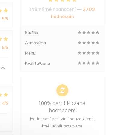
Průměrné hodnocení —
2709
hodnoceni
:
5
/5
Služba
Atmosféra
:
5
/5
Menu
Kvalita/Cena
upe
100% certifikovaná
:
4
/5
hodnocení
Hodnocení poskytují pouze klienti,
kteří učinili rezervace