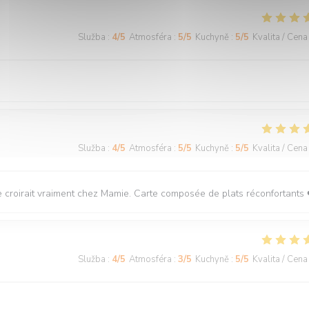
Služba
:
4
/5
Atmosféra
:
5
/5
Kuchyně
:
5
/5
Kvalita / Cena
Služba
:
4
/5
Atmosféra
:
5
/5
Kuchyně
:
5
/5
Kvalita / Cena
 se croirait vraiment chez Mamie. Carte composée de plats réconfortants 
Služba
:
4
/5
Atmosféra
:
3
/5
Kuchyně
:
5
/5
Kvalita / Cena