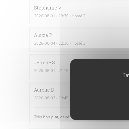
Stéphanie
V
2026-08-01
- 19:30 - Hosté 2
Alexia
P
2026-08-04
- 12:30 - Hosté 3
Jerome
S
2026-08-01
- 21:15 - Hosté 4
Tat
Aurélie
D
2026-08-03
- 19:45 - Hosté 2
Très bon plat, généreux... Très bien. Personnel très