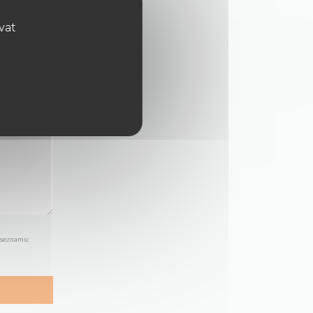
ovat
 seznamu: