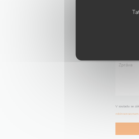
Tat
V souladu se zá
robinsonseznam.