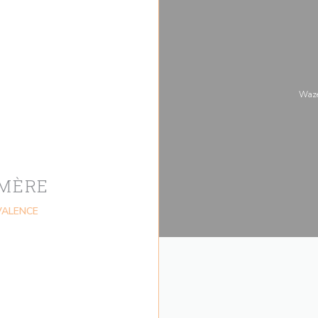
Waze
MÈRE
((otevře se v novém okně))
 VALENCE