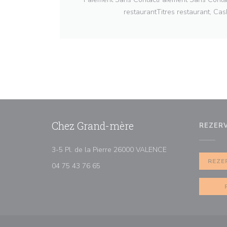
restaurantTitres restaurant, Cas
Chez Grand-mère
REZER
((otevře se v nové
3-5 Pl. de la Pierre 26000 VALENCE
REZE
04 75 43 76 65