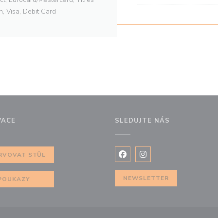
h, Visa, Debit Card
VACE
SLEDUJTE NÁS
m okně))
RVOVAT STŮL
Facebook ((otevře se v nov
Instagram ((otevře se
NEWSLETTER
POUKAZY