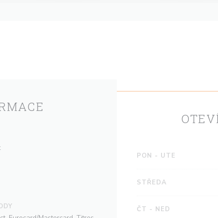
ORMACE
OTEV
t
PON
-
UTE
STŘEDA
ODY
ČT
-
NED
, Eurocard/Mastercard, Titres