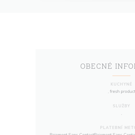
OBECNÉ INF
KUCHYNĚ
, fresh produc
SLUŽBY
,
PLATEBNÍ MET
Paiement Sans ContactPaiement Sans Contact