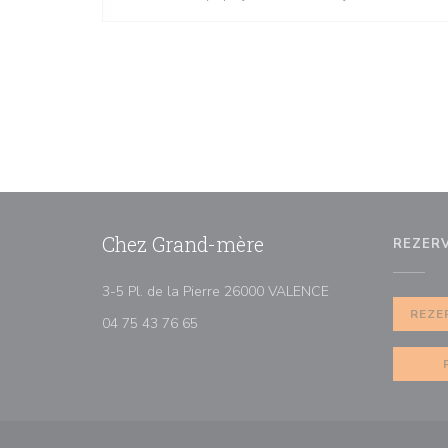
Chez Grand-mère
REZER
((otevře se v nové
3-5 Pl. de la Pierre 26000 VALENCE
REZE
04 75 43 76 65