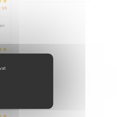
:
5
/5
upe
:
4
/5
ovat
:
4
/5