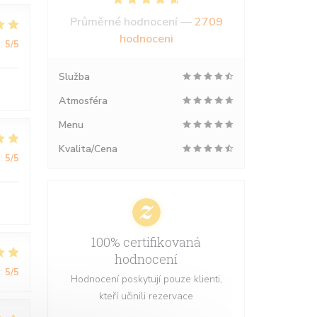
Průměrné hodnocení —
2709
hodnoceni
:
5
/5
Služba
Atmosféra
Menu
Kvalita/Cena
:
5
/5
100% certifikovaná
hodnocení
:
5
/5
Hodnocení poskytují pouze klienti,
kteří učinili rezervace