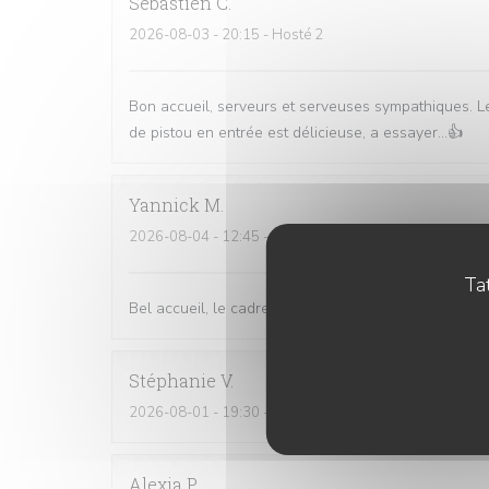
Sebastien
C
2026-08-03
- 20:15 - Hosté 2
Bon accueil, serveurs et serveuses sympathiques. Le
de pistou en entrée est délicieuse, a essayer...👍
Yannick
M
2026-08-04
- 12:45 - Hosté 2
Tat
Bel accueil, le cadre est très agréable. On mange bi
Stéphanie
V
2026-08-01
- 19:30 - Hosté 2
Alexia
P