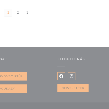
1
2
3
VACE
SLEDUJTE NÁS
m okně))
RVOVAT STŮL
Facebook ((otevře se v nov
Instagram ((otevře se
NEWSLETTER
POUKAZY