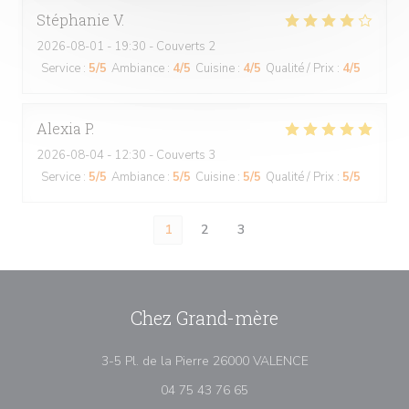
Stéphanie
V
2026-08-01
- 19:30 - Couverts 2
Service
:
5
/5
Ambiance
:
4
/5
Cuisine
:
4
/5
Qualité / Prix
:
4
/5
Alexia
P
2026-08-04
- 12:30 - Couverts 3
Service
:
5
/5
Ambiance
:
5
/5
Cuisine
:
5
/5
Qualité / Prix
:
5
/5
1
2
3
Chez Grand-mère
((ouvre une nouve
3-5 Pl. de la Pierre 26000 VALENCE
04 75 43 76 65