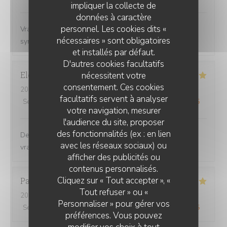
impliquer la collecte de
données à caractère
personnel. Les cookies dits «
Vraiment pas déçu Personnel souriant et bien
nécessaires » sont obligatoires
sympathique . Le repas a été divin
et installés par défaut.
D'autres cookies facultatifs
Eleonore
A
nécessitent votre
consentement. Ces cookies
2026-08-07
- 19:45 - Couverts 4
facultatifs servent à analyser
Service
:
5
/5
Ambiance
:
5
/5
Cuisine
:
5
/5
Qualité / Prix
:
5
/5
votre navigation, mesurer
l'audience du site, proposer
des fonctionnalités (ex : en lien
Des plats généreux et bons. Un menu enfant avec une
avec les réseaux sociaux) ou
vraie recette. Et la gentillesse des serveurs. Top
afficher des publicités ou
CHEZ GRAND-MÈRE
contenus personnalisés.
Cliquez sur « Tout accepter », «
Pascal
D
Tout refuser » ou «
2026-08-01
- 19:45 - Couverts 2
Personnaliser » pour gérer vos
Service
:
5
/5
Ambiance
:
5
/5
Cuisine
:
5
/5
Qualité / Prix
:
5
/5
préférences. Vous pouvez