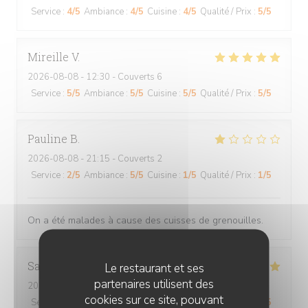
Service
:
4
/5
Ambiance
:
4
/5
Cuisine
:
4
/5
Qualité / Prix
:
5
/5
Mireille
V
2026-08-08
- 12:30 - Couverts 6
Service
:
5
/5
Ambiance
:
5
/5
Cuisine
:
5
/5
Qualité / Prix
:
5
/5
Pauline
B
2026-08-08
- 21:15 - Couverts 2
Service
:
2
/5
Ambiance
:
5
/5
Cuisine
:
1
/5
Qualité / Prix
:
1
/5
On a été malades à cause des cuisses de grenouilles.
Sandrine
P
Le restaurant et ses
partenaires utilisent des
2026-08-07
- 20:15 - Couverts 4
cookies sur ce site, pouvant
Service
:
5
/5
Ambiance
:
5
/5
Cuisine
:
5
/5
Qualité / Prix
:
5
/5