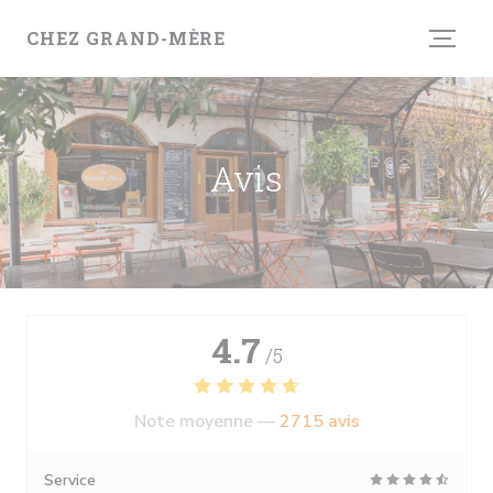
Personnalisation de vos choix en matière de cookies
CHEZ GRAND-MÈRE
Avis
4.7
/5
Note moyenne —
2715 avis
Service