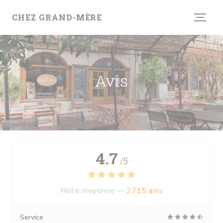
Personnalisation de vos choix en matière de cookies
CHEZ GRAND-MÈRE
Avis
4.7
/5
Note moyenne —
2715 avis
Service