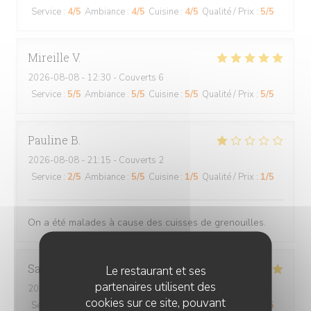
Service
:
4
/5
Ambiance
:
4
/5
Cuisine
:
4
/5
Qualité / Prix
:
5
/5
Mireille
V
2026-08-08
- 12:30 - Couverts 6
Service
:
5
/5
Ambiance
:
5
/5
Cuisine
:
5
/5
Qualité / Prix
:
5
/5
Pauline
B
2026-08-08
- 21:15 - Couverts 2
Service
:
2
/5
Ambiance
:
5
/5
Cuisine
:
1
/5
Qualité / Prix
:
1
/5
On a été malades à cause des cuisses de grenouilles.
Sandrine
P
Le restaurant et ses
partenaires utilisent des
2026-08-07
- 20:15 - Couverts 4
cookies sur ce site, pouvant
Service
:
5
/5
Ambiance
:
5
/5
Cuisine
:
5
/5
Qualité / Prix
:
5
/5