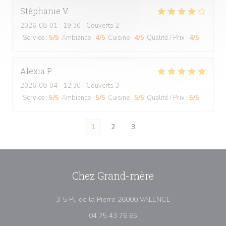
Stéphanie
V
2026-08-01
- 19:30 - Couverts 2
Service
:
5
/5
Ambiance
:
4
/5
Cuisine
:
4
/5
Qualité / Prix
:
4
/5
Alexia
P
2026-08-04
- 12:30 - Couverts 3
Service
:
5
/5
Ambiance
:
5
/5
Cuisine
:
5
/5
Qualité / Prix
:
5
/5
1
2
3
Chez Grand-mère
((ouvre une nouve
3-5 Pl. de la Pierre 26000 VALENCE
04 75 43 76 65