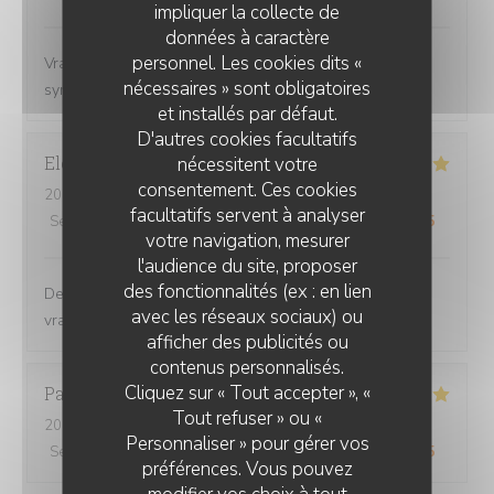
impliquer la collecte de
données à caractère
personnel. Les cookies dits «
Vraiment pas déçu Personnel souriant et bien
nécessaires » sont obligatoires
sympathique . Le repas a été divin
et installés par défaut.
D'autres cookies facultatifs
Eleonore
A
nécessitent votre
consentement. Ces cookies
2026-08-07
- 19:45 - Couverts 4
facultatifs servent à analyser
Service
:
5
/5
Ambiance
:
5
/5
Cuisine
:
5
/5
Qualité / Prix
:
5
/5
votre navigation, mesurer
l'audience du site, proposer
des fonctionnalités (ex : en lien
Des plats généreux et bons. Un menu enfant avec une
avec les réseaux sociaux) ou
vraie recette. Et la gentillesse des serveurs. Top
afficher des publicités ou
CHEZ GRAND-MÈRE
contenus personnalisés.
Cliquez sur « Tout accepter », «
Pascal
D
Tout refuser » ou «
2026-08-01
- 19:45 - Couverts 2
Personnaliser » pour gérer vos
Service
:
5
/5
Ambiance
:
5
/5
Cuisine
:
5
/5
Qualité / Prix
:
5
/5
préférences. Vous pouvez