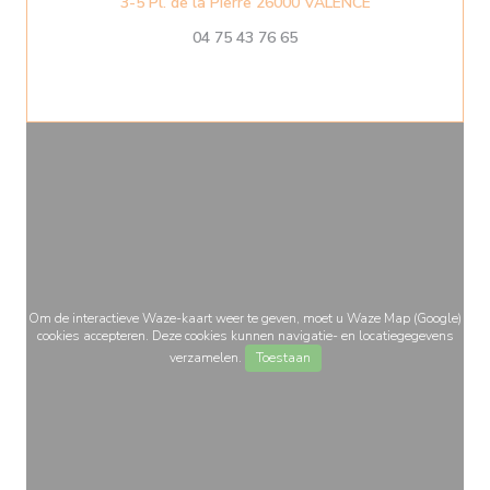
((opent in een n
3-5 Pl. de la Pierre 26000 VALENCE
04 75 43 76 65
Om de interactieve Waze-kaart weer te geven, moet u Waze Map (Google)
cookies accepteren. Deze cookies kunnen navigatie- en locatiegegevens
verzamelen.
Toestaan