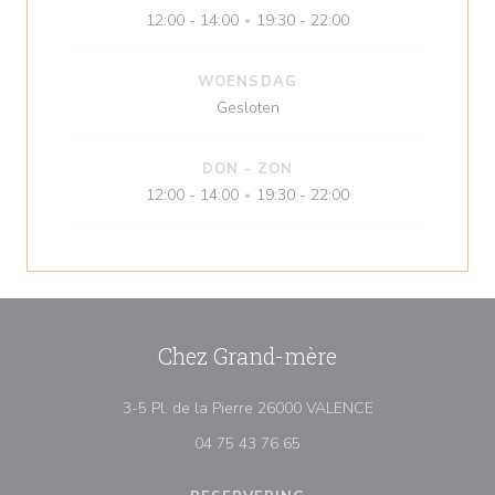
12:00 - 14:00
19:30 - 22:00
•
WOENSDAG
Gesloten
DON
-
ZON
12:00 - 14:00
19:30 - 22:00
•
Chez Grand-mère
((opent in een ni
3-5 Pl. de la Pierre 26000 VALENCE
04 75 43 76 65