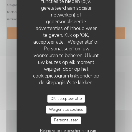
functies te bieden (bijv.
Op grond van de privacywetgeving heeft u het recht om u af te melden voor
gerelateerd aan sociale
telefonische marketing via het Bel-me-niet Register:
bel-me-niet.nl
. Voor meer
netwerken) of
informatie over hoe wij uw gegevens verwerken, zie ons
privacybeleid
.
gepersonaliseerde
CHEZ GRAND-MÈRE
advertenties of inhoud weer
te geven. Klik op 'OK,
accepteer alle', 'Weiger alle' of
'Personaliseer' om uw
voorkeuren te beheren. U kunt
uw keuzes op elk moment
wijzigen door op het
cookiepictogram linksonder op
de sitepagina's te klikken.
ALGEMENE
INFORMATIE
OK, accepteer alle
Weiger alle cookies
KEUKEN
Personaliseer
Eigengemaakt, vers product, Traditioneel Frans
Beleid voor de bescherming van