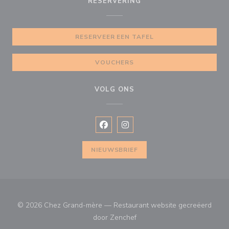
RESERVERING
RESERVEER EEN TAFEL
VOUCHERS
VOLG ONS
Facebook ((opent in een nieuw vens
Instagram ((opent in een nieu
NIEUWSBRIEF
© 2026 Chez Grand-mère — Restaurant website gecreëerd
((opent in een nieuw venster
door
Zenchef