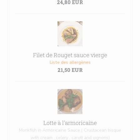
24,80 EUR
Filet de Rouget sauce vierge
Liste des allergènes
21,50 EUR
Lotte à l'armoricaine
Monkfish in Armoricaine Sauce ( Crustacean bisque
with cream , celery , carott and oignons)