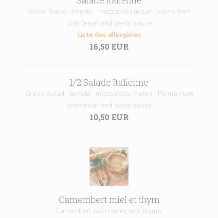
Salade Italienne
Green Salad , tomato , mozzarella,melon ,parma ham
,parmesan and pesto sauce
Liste des allergènes
16,50 EUR
1/2 Salade Italienne
Green Salad , tomato , mozzarella, melon , Parma Ham
,parmesan and pesto sauce
10,50 EUR
Camembert miel et thym
Camembert with honey and thyme.