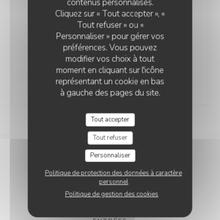
contenus personnalisés.
Bandol - Cuvée M
Cliquez sur « Tout accepter », «
Provence
Tout refuser » ou «
29,00 EUR
Personnaliser » pour gérer vos
préférences. Vous pouvez
modifier vos choix à tout
AOP Maison Ste Marguerite
moment en cliquant sur l'icône
Provence
représentant un cookie en bas
35,00 EUR
à gauche des pages du site.
Tout accepter
Tout refuser
Personnaliser
NOS PLATS
Politique de protection des données à caractère
personnel
Politique de gestion des cookies