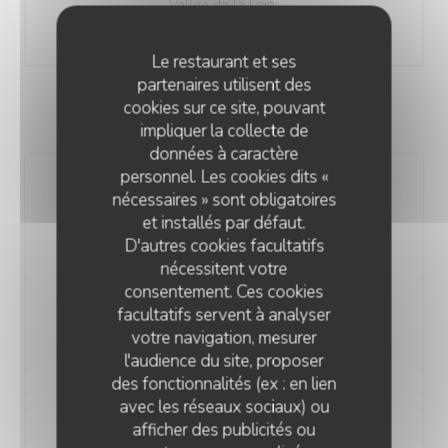
Vallée de la Loire
28,00 EUR
Le restaurant et ses
partenaires utilisent des
cookies sur ce site, pouvant
VINS ROSES
impliquer la collecte de
données à caractère
personnel. Les cookies dits «
Terre du Midi - Le p.gâteries de Marie
nécessaires » sont obligatoires
Antoniette
et installés par défaut.
Languedoc
D'autres cookies facultatifs
18,50 EUR
nécessitent votre
consentement. Ces cookies
facultatifs servent à analyser
Côtes de Provence - Le Real
votre navigation, mesurer
l'audience du site, proposer
Provence
des fonctionnalités (ex : en lien
32,00 EUR
avec les réseaux sociaux) ou
afficher des publicités ou
CHEZ GRAND-MÈRE