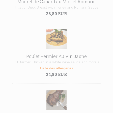
Magret de Canard au Miel et Romarin
Fillet of Duck Breast with Honey and Romarin Sauce
28,80 EUR
Poulet Fermier Au Vin Jaune
IGP farmer Chicken in a white wine sauce and morels
Liste des allergènes
24,80 EUR