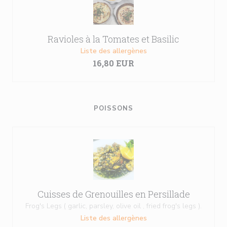
Ravioles à la Tomates et Basilic
Liste des allergènes
16,80 EUR
POISSONS
Cuisses de Grenouilles en Persillade
Frog's Legs ( garlic, parsley, olive oil , fried frog's legs ).
Liste des allergènes