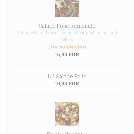
Salade Folie Régionale
Salad with fried raviols, parma ham, poched egg and
caillette
Liste des allergènes
16,90 EUR
1/2 Salade Folie
10,90 EUR