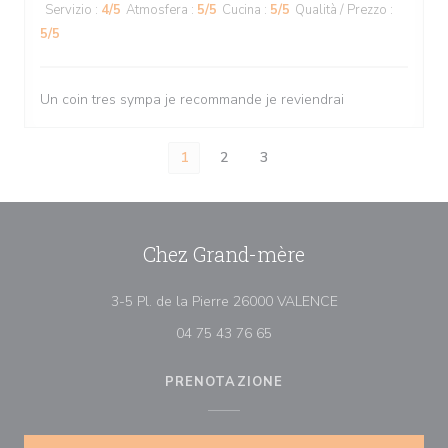
Servizio
:
4
/5
Atmosfera
:
5
/5
Cucina
:
5
/5
Qualità / Prezzo
:
5
/5
Un coin tres sympa je recommande je reviendrai
1
2
3
Chez Grand-mère
((apre una nuova f
3-5 Pl. de la Pierre 26000 VALENCE
04 75 43 76 65
PRENOTAZIONE