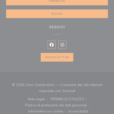
PRENOTA
BUONI
SEGUICI
Facebook ((apre una nuova finestra)
Instagram ((apre una nuova fi
NEWSLETTER
© 2026 Chez Grand-mère — Creazione del sito internet
((apre una nuova finestr
ristorante con
Zenchef
Note legali
TERMINI DI UTILIZZO
((apre una nuova finestra))
((apre una nuova finestra))
Politica di protezione dei dati personali
((apre una nuova finestra))
Informativa sui cookie
Accessibilita