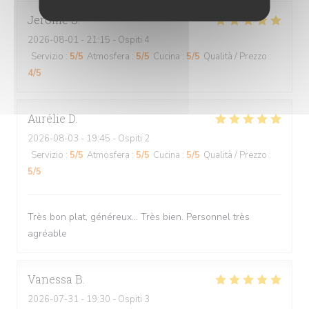
Jerome
S
2026-08-01
- 21:15 - Ospiti 4
Servizio
:
5
/5
Atmosfera
:
5
/5
Cucina
:
5
/5
Qualità / Prezzo
:
4
/5
Aurélie
D
2026-08-03
- 19:45 - Ospiti 2
Servizio
:
5
/5
Atmosfera
:
5
/5
Cucina
:
5
/5
Qualità / Prezzo
:
5
/5
Très bon plat, généreux... Très bien. Personnel très
agréable
Vanessa
B
2026-07-31
- 19:30 - Ospiti 3