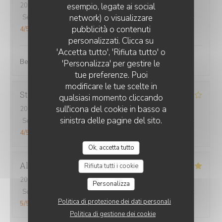
2026-08-04
- 12:45 - Ospiti 2
esempio, legate ai social
network) o visualizzare
Servizio
:
4
/5
Atmosfera
:
5
/5
Cucina
:
5
/5
Qualità / Prezzo
:
CHEZ GRAND-MÈRE
pubblicità o contenuti
4
/5
personalizzati. Clicca su
'Accetta tutto', 'Rifiuta tutto' o
Bel accueil, le cadre est très agréable. On mange bien.
'Personalizza' per gestire le
tue preferenze. Puoi
modificare le tue scelte in
Stéphanie
V
qualsiasi momento cliccando
sull'icona del cookie in basso a
2026-08-01
- 19:30 - Ospiti 2
sinistra delle pagine del sito.
Servizio
:
5
/5
Atmosfera
:
4
/5
Cucina
:
4
/5
Qualità / Prezzo
:
4
/5
Ok, accetta tutto
Alexia
P
Rifiuta tutti i cookie
2026-08-04
- 12:30 - Ospiti 3
Personalizza
Servizio
:
5
/5
Atmosfera
:
5
/5
Cucina
:
5
/5
Qualità / Prezzo
:
Politica di protezione dei dati personali
5
/5
Politica di gestione dei cookie