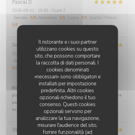
Pascal
D
2026-08-01
- 19:45 - Ospiti 2
Servizio
:
5
/5
Atmosfera
:
5
/5
Cucina
:
5
/5
Qualità / Prezzo
:
5
/5
Il ristorante e i suoi partner
Sebastien
C
utilizzano cookies su questo
2026-08-03
- 20:15 - Ospiti 2
sito, che possono comportare
Servizio
:
5
/5
Atmosfera
:
5
/5
Cucina
:
5
/5
Qualità / Prezzo
:
la raccolta di dati personali. I
5
/5
cookies denominati
«necessari» sono obbligatori e
installati per impostazione
Bon accueil, serveurs et serveuses sympathiques. Les
predefinita. Altri cookies
plats sont excellents et les quantité généreuses. Pour ma
opzionali richiedono il tuo
part la soupe de pistou en entrée est délicieuse, a
consenso. Questi cookies
essayer...👍
opzionali servono per
analizzare la tua navigazione,
misurare l'audience del sito,
Yannick
M
fornire funzionalità (ad