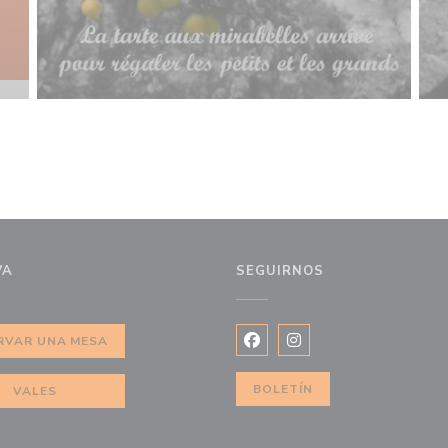
VA
SEGUIRNOS
a ventana))
RVAR UNA MESA
Facebook ((abre en una nuev
Instagram ((abre en u
BOLETÍN
VALES