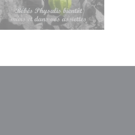
a ventana))
na nueva ventana))