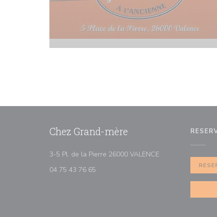
Chez Grand-mère
RESER
((abre en una nuev
3-5 Pl. de la Pierre 26000 VALENCE
RESE
04 75 43 76 65