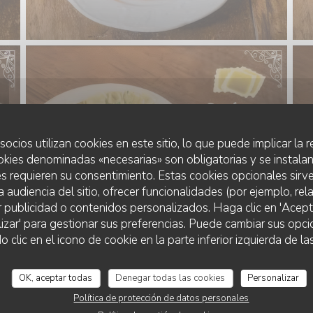
socios utilizan cookies en este sitio, lo que puede implicar la
okies denominadas «necesarias» son obligatorias y se instalan
s requieren su consentimiento. Estas cookies opcionales sirve
a audiencia del sitio, ofrecer funcionalidades (por ejemplo, re
r publicidad o contenidos personalizados. Haga clic en 'Acept
lizar' para gestionar sus preferencias. Puede cambiar sus opci
CHEZ GRAND-MÈRE
lic en el icono de cookie en la parte inferior izquierda de las
LE POTAGER
OK, aceptar todas
Denegar todas las cookies
Personalizar
Política de protección de datos personales