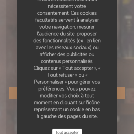
nécessitent votre
consentement. Ces cookies
facultatifs servent à analyser
votre navigation, mesurer
l'audience du site, proposer
des fonctionnalités (ex : en lien
avec les réseaux sociaux) ou
RESTAURANT TRADITIONNEL
afficher des publicités ou
CHEZ GRAND-MÈRE
•
VALENCE
contenus personnalisés.
Cliquez sur « Tout accepter », «
Chez Grand-mère
Tout refuser » ou «
Personnaliser » pour gérer vos
préférences. Vous pouvez
RÉSERVER
modifier vos choix à tout
moment en cliquant sur l'icône
représentant un cookie en bas
à gauche des pages du site.
Tout accepter